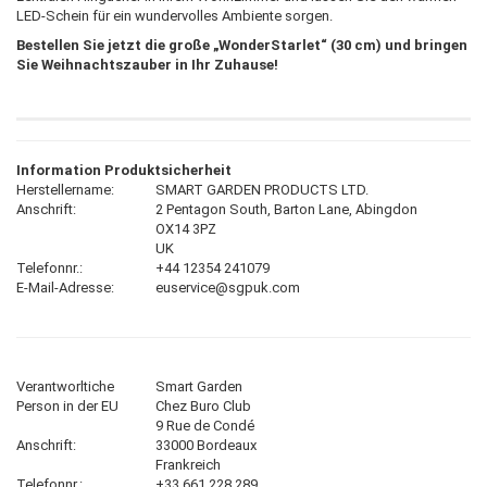
LED-Schein für ein wundervolles Ambiente sorgen.
Bestellen Sie jetzt die große „WonderStarlet“ (30 cm) und bringen
Sie Weihnachtszauber in Ihr Zuhause!
Information Produktsicherheit
Herstellername:
SMART GARDEN PRODUCTS LTD.
Anschrift:
2 Pentagon South, Barton Lane, Abingdon
OX14 3PZ
UK
Telefonnr.:
+44 12354 241079
E-Mail-Adresse:
euservice@sgpuk.com
Verantworltiche
Smart Garden
Person in der EU
Chez Buro Club
9 Rue de Condé
Anschrift:
33000 Bordeaux
Frankreich
Telefonnr.:
+33 661 228 289