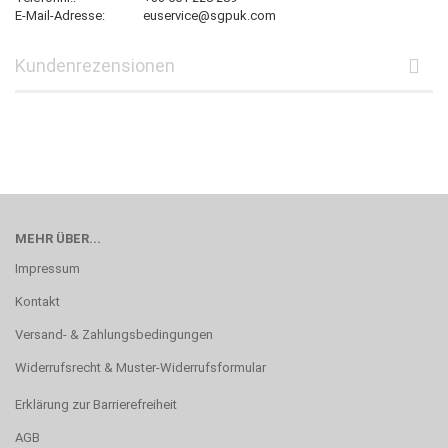
E-Mail-Adresse:
euservice@sgpuk.com
Kundenrezensionen
MEHR ÜBER...
Impressum
Kontakt
Versand- & Zahlungsbedingungen
Widerrufsrecht & Muster-Widerrufsformular
Erklärung zur Barrierefreiheit
AGB