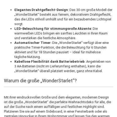
Elegantes Drahtgeflecht-Design
: Das 30 cm große Modell der
„WonderStarlet“ besteht aus feinem, dekorativem Drahtgeflecht,
das die LEDs stilvoll umhüllt und für ein bezauberndes Lichtspiel
sorgt.
LED-Beleuchtung für stimmungsvolle Akzente
: Die
warmweißen LEDs bringen ein sanftes Leuchten in Ihren Raum
und verstärken die festliche Atmosphäre.
Automatischer Timer
: Die „WonderStarlet“ verfügt über eine
praktische Timer-Funktion, die die Beleuchtung für 6 Stunden
aktiviert und für 18 Stunden pausiert – ideal für mühelose
tägliche Nutzung.
Kabellose Flexibilität dank Batteriebetrieb
: Angetrieben von
3 AA-Batterien (nicht im Lieferumfang enthalten), kann die
„WonderStarlet“ überall platziert werden, ganz ohne Kabel.
Warum die große „WonderStarlet“?
Mit ihrer eindrucksvollen Größe und dem eleganten, modernen Design
ist die große „WonderStarlet“ die perfekte Weihnachtsdeko für alle, die
auf der Suche nach einem auffälligen und festlichen Highlight sind.
Platzieren Sie sie auf einem Sideboard, in einer Fensterbank oder als
zentralen Hingucker in Ihrem Wohnzimmer und lassen Sie den warmen