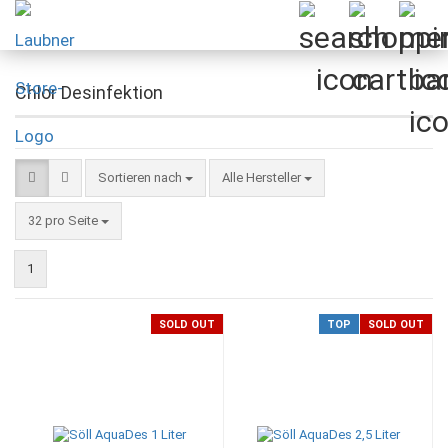
Chlor Desinfektion
Sortieren nach
Sortieren nach
Alle Hersteller
pro Seite
32 pro Seite
1
SOLD OUT
TOP
SOLD OUT