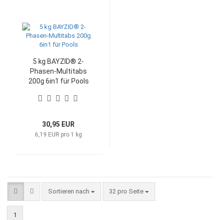
5 kg BAYZID® 2-
Phasen-Multitabs
200g 6in1 für Pools
30,95 EUR
6,19 EUR pro 1 kg
Sortieren nach
pro Seite
Sortieren nach
32 pro Seite
1