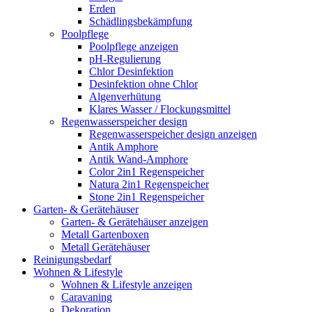
Erden
Schädlingsbekämpfung
Poolpflege
Poolpflege anzeigen
pH-Regulierung
Chlor Desinfektion
Desinfektion ohne Chlor
Algenverhütung
Klares Wasser / Flockungsmittel
Regenwasserspeicher design
Regenwasserspeicher design anzeigen
Antik Amphore
Antik Wand-Amphore
Color 2in1 Regenspeicher
Natura 2in1 Regenspeicher
Stone 2in1 Regenspeicher
Garten- & Gerätehäuser
Garten- & Gerätehäuser anzeigen
Metall Gartenboxen
Metall Gerätehäuser
Reinigungsbedarf
Wohnen & Lifestyle
Wohnen & Lifestyle anzeigen
Caravaning
Dekoration