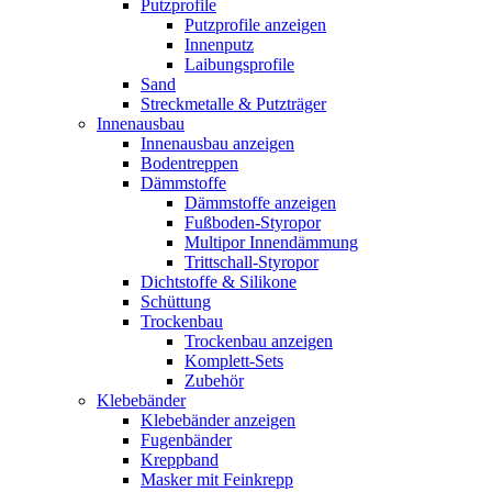
Putzprofile
Putzprofile anzeigen
Innenputz
Laibungsprofile
Sand
Streckmetalle & Putzträger
Innenausbau
Innenausbau anzeigen
Bodentreppen
Dämmstoffe
Dämmstoffe anzeigen
Fußboden-Styropor
Multipor Innendämmung
Trittschall-Styropor
Dichtstoffe & Silikone
Schüttung
Trockenbau
Trockenbau anzeigen
Komplett-Sets
Zubehör
Klebebänder
Klebebänder anzeigen
Fugenbänder
Kreppband
Masker mit Feinkrepp