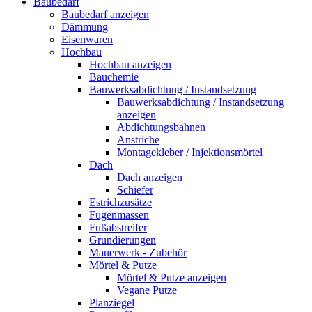
Baubedarf
Baubedarf anzeigen
Dämmung
Eisenwaren
Hochbau
Hochbau anzeigen
Bauchemie
Bauwerksabdichtung / Instandsetzung
Bauwerksabdichtung / Instandsetzung
anzeigen
Abdichtungsbahnen
Anstriche
Montagekleber / Injektionsmörtel
Dach
Dach anzeigen
Schiefer
Estrichzusätze
Fugenmassen
Fußabstreifer
Grundierungen
Mauerwerk - Zubehör
Mörtel & Putze
Mörtel & Putze anzeigen
Vegane Putze
Planziegel