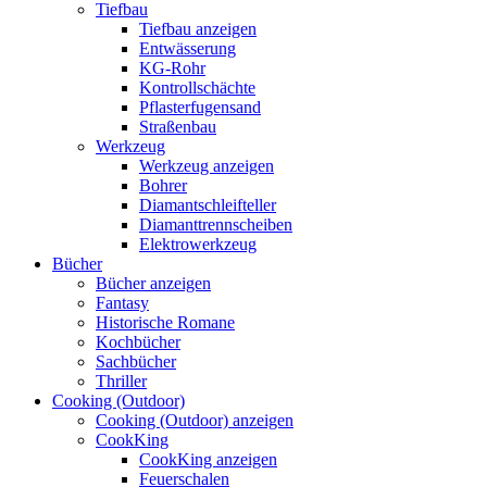
Tiefbau
Tiefbau anzeigen
Entwässerung
KG-Rohr
Kontrollschächte
Pflasterfugensand
Straßenbau
Werkzeug
Werkzeug anzeigen
Bohrer
Diamantschleifteller
Diamanttrennscheiben
Elektrowerkzeug
Bücher
Bücher anzeigen
Fantasy
Historische Romane
Kochbücher
Sachbücher
Thriller
Cooking (Outdoor)
Cooking (Outdoor) anzeigen
CookKing
CookKing anzeigen
Feuerschalen