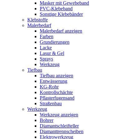
Masker mit Gewebeband
PVC-Klebeband
Sonstige Klebebänder
Klebstoffe
Malerbedarf
Malerbedarf anzeigen
Farben
Grundierungen
Lacke
Lasur & Gel
Sprays
Werkzeug
Tiefbau
Tiefbau anzeigen
Entwässerung
KG-Rohr
Kontrollschächte
Pflasterfugensand
Straßenbau
Werkzeug
Werkzeug anzeigen
Bohrer
Diamantschleifteller
Diamanttrennscheiben
Elektrowerkzeug