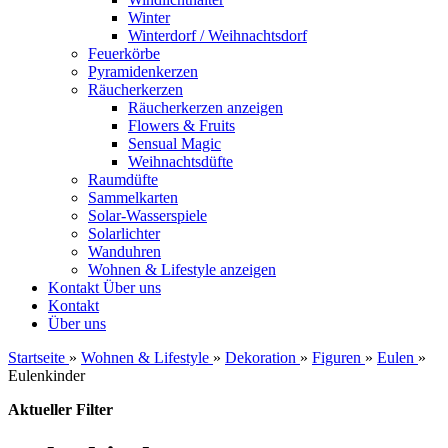
Winter
Winterdorf / Weihnachtsdorf
Feuerkörbe
Pyramidenkerzen
Räucherkerzen
Räucherkerzen anzeigen
Flowers & Fruits
Sensual Magic
Weihnachtsdüfte
Raumdüfte
Sammelkarten
Solar-Wasserspiele
Solarlichter
Wanduhren
Wohnen & Lifestyle anzeigen
Kontakt
Über uns
Kontakt
Über uns
Startseite
»
Wohnen & Lifestyle
»
Dekoration
»
Figuren
»
Eulen
»
Eulenkinder
Aktueller Filter