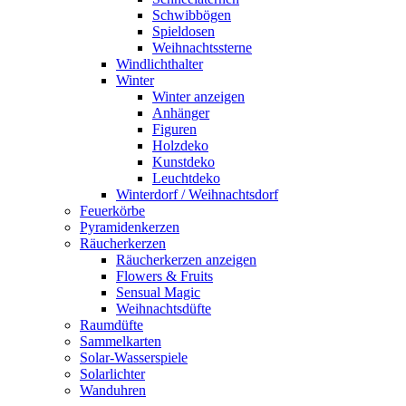
Schwibbögen
Spieldosen
Weihnachtssterne
Windlichthalter
Winter
Winter anzeigen
Anhänger
Figuren
Holzdeko
Kunstdeko
Leuchtdeko
Winterdorf / Weihnachtsdorf
Feuerkörbe
Pyramidenkerzen
Räucherkerzen
Räucherkerzen anzeigen
Flowers & Fruits
Sensual Magic
Weihnachtsdüfte
Raumdüfte
Sammelkarten
Solar-Wasserspiele
Solarlichter
Wanduhren