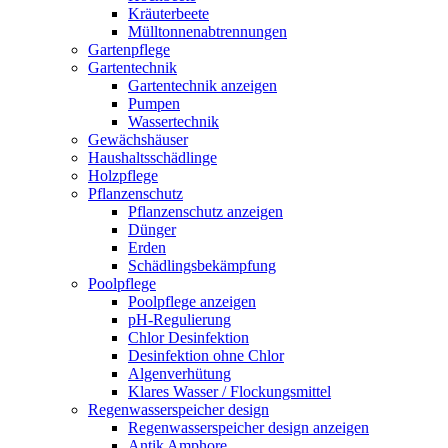
Kräuterbeete
Mülltonnenabtrennungen
Gartenpflege
Gartentechnik
Gartentechnik anzeigen
Pumpen
Wassertechnik
Gewächshäuser
Haushaltsschädlinge
Holzpflege
Pflanzenschutz
Pflanzenschutz anzeigen
Dünger
Erden
Schädlingsbekämpfung
Poolpflege
Poolpflege anzeigen
pH-Regulierung
Chlor Desinfektion
Desinfektion ohne Chlor
Algenverhütung
Klares Wasser / Flockungsmittel
Regenwasserspeicher design
Regenwasserspeicher design anzeigen
Antik Amphore