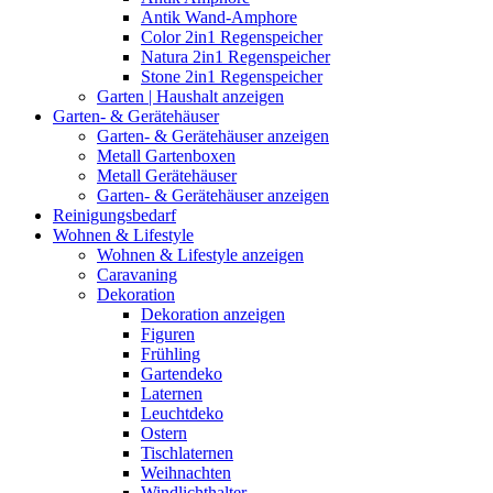
Antik Wand-Amphore
Color 2in1 Regenspeicher
Natura 2in1 Regenspeicher
Stone 2in1 Regenspeicher
Garten | Haushalt anzeigen
Garten- & Gerätehäuser
Garten- & Gerätehäuser anzeigen
Metall Gartenboxen
Metall Gerätehäuser
Garten- & Gerätehäuser anzeigen
Reinigungsbedarf
Wohnen & Lifestyle
Wohnen & Lifestyle anzeigen
Caravaning
Dekoration
Dekoration anzeigen
Figuren
Frühling
Gartendeko
Laternen
Leuchtdeko
Ostern
Tischlaternen
Weihnachten
Windlichthalter