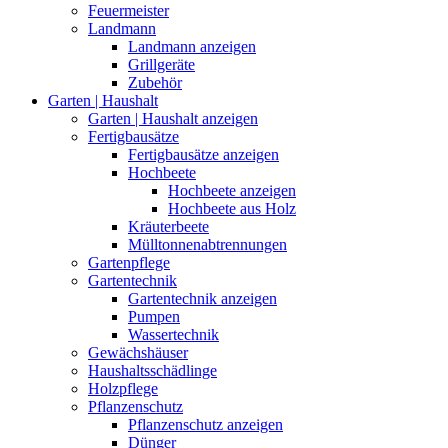
Feuermeister
Landmann
Landmann anzeigen
Grillgeräte
Zubehör
Garten | Haushalt
Garten | Haushalt anzeigen
Fertigbausätze
Fertigbausätze anzeigen
Hochbeete
Hochbeete anzeigen
Hochbeete aus Holz
Kräuterbeete
Mülltonnenabtrennungen
Gartenpflege
Gartentechnik
Gartentechnik anzeigen
Pumpen
Wassertechnik
Gewächshäuser
Haushaltsschädlinge
Holzpflege
Pflanzenschutz
Pflanzenschutz anzeigen
Dünger