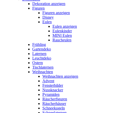
Dekoration anzeigen
Figuren
Figuren anzeigen
Disney
Eulen
Eulen anzeigen
Eulenkinder
MINI Eulen
Raucheulen
Frühling
Gartendeko
Laternen
Leuchtdeko
Ostern
Tischlaternen
Weihnachten
Weihnachten anzeigen
Advent
Fensterbilder
Nussknacker
Pyramiden
Räucherfiguren
Räucherhäuser
Schneekugeln
Schneelaternen