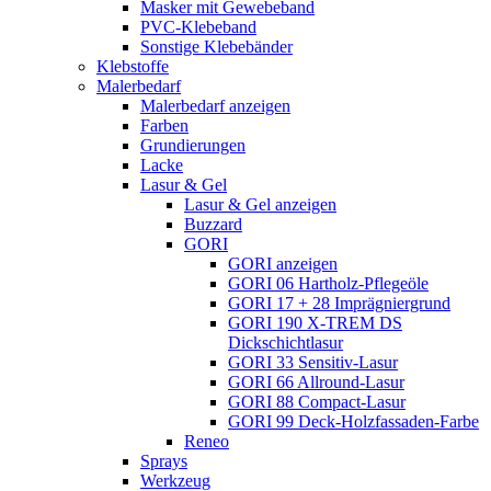
Masker mit Gewebeband
PVC-Klebeband
Sonstige Klebebänder
Klebstoffe
Malerbedarf
Malerbedarf anzeigen
Farben
Grundierungen
Lacke
Lasur & Gel
Lasur & Gel anzeigen
Buzzard
GORI
GORI anzeigen
GORI 06 Hartholz-Pflegeöle
GORI 17 + 28 Imprägniergrund
GORI 190 X-TREM DS
Dickschichtlasur
GORI 33 Sensitiv-Lasur
GORI 66 Allround-Lasur
GORI 88 Compact-Lasur
GORI 99 Deck-Holzfassaden-Farbe
Reneo
Sprays
Werkzeug