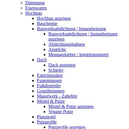
Dämmung
Eisenwaren
Hochbau
Hochbau anzeigen
Bauchemie
Bauwerksabdichtung / Instandsetzung
Bauwerksabdichtung / Instandsetzung
anzeigen
Abdichtungsbahnen
Anstriche
Montagekleber / Injektionsmörtel
Dach
Dach anzeigen
Schiefer
Estrichzusätze
Fugenmassen
Fußabstreifer
Grundierungen
Mauerwerk - Zubehör
Mörtel & Putze
Mörtel & Putze anzeigen
Vegane Putze
Planziegel
Putzprofile
Putzprofile anzeigen