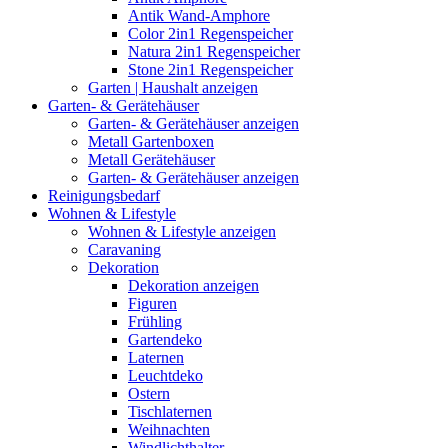
Antik Wand-Amphore
Color 2in1 Regenspeicher
Natura 2in1 Regenspeicher
Stone 2in1 Regenspeicher
Garten | Haushalt anzeigen
Garten- & Gerätehäuser
Garten- & Gerätehäuser anzeigen
Metall Gartenboxen
Metall Gerätehäuser
Garten- & Gerätehäuser anzeigen
Reinigungsbedarf
Wohnen & Lifestyle
Wohnen & Lifestyle anzeigen
Caravaning
Dekoration
Dekoration anzeigen
Figuren
Frühling
Gartendeko
Laternen
Leuchtdeko
Ostern
Tischlaternen
Weihnachten
Windlichthalter