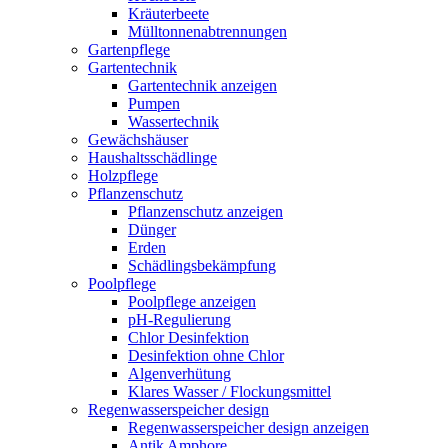
Kräuterbeete
Mülltonnenabtrennungen
Gartenpflege
Gartentechnik
Gartentechnik anzeigen
Pumpen
Wassertechnik
Gewächshäuser
Haushaltsschädlinge
Holzpflege
Pflanzenschutz
Pflanzenschutz anzeigen
Dünger
Erden
Schädlingsbekämpfung
Poolpflege
Poolpflege anzeigen
pH-Regulierung
Chlor Desinfektion
Desinfektion ohne Chlor
Algenverhütung
Klares Wasser / Flockungsmittel
Regenwasserspeicher design
Regenwasserspeicher design anzeigen
Antik Amphore