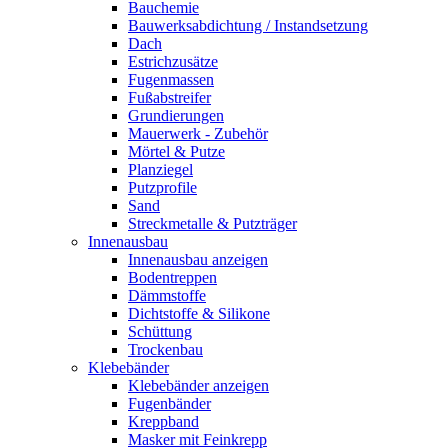
Bauchemie
Bauwerksabdichtung / Instandsetzung
Dach
Estrichzusätze
Fugenmassen
Fußabstreifer
Grundierungen
Mauerwerk - Zubehör
Mörtel & Putze
Planziegel
Putzprofile
Sand
Streckmetalle & Putzträger
Innenausbau
Innenausbau anzeigen
Bodentreppen
Dämmstoffe
Dichtstoffe & Silikone
Schüttung
Trockenbau
Klebebänder
Klebebänder anzeigen
Fugenbänder
Kreppband
Masker mit Feinkrepp