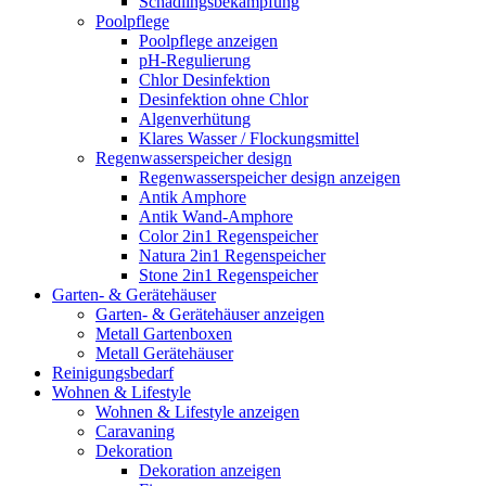
Schädlingsbekämpfung
Poolpflege
Poolpflege anzeigen
pH-Regulierung
Chlor Desinfektion
Desinfektion ohne Chlor
Algenverhütung
Klares Wasser / Flockungsmittel
Regenwasserspeicher design
Regenwasserspeicher design anzeigen
Antik Amphore
Antik Wand-Amphore
Color 2in1 Regenspeicher
Natura 2in1 Regenspeicher
Stone 2in1 Regenspeicher
Garten- & Gerätehäuser
Garten- & Gerätehäuser anzeigen
Metall Gartenboxen
Metall Gerätehäuser
Reinigungsbedarf
Wohnen & Lifestyle
Wohnen & Lifestyle anzeigen
Caravaning
Dekoration
Dekoration anzeigen