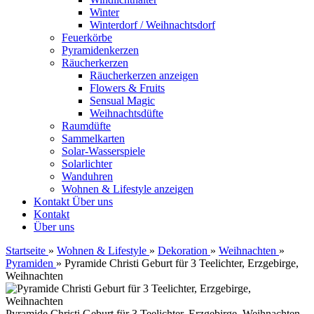
Winter
Winterdorf / Weihnachtsdorf
Feuerkörbe
Pyramidenkerzen
Räucherkerzen
Räucherkerzen anzeigen
Flowers & Fruits
Sensual Magic
Weihnachtsdüfte
Raumdüfte
Sammelkarten
Solar-Wasserspiele
Solarlichter
Wanduhren
Wohnen & Lifestyle anzeigen
Kontakt
Über uns
Kontakt
Über uns
Startseite
»
Wohnen & Lifestyle
»
Dekoration
»
Weihnachten
»
Pyramiden
»
Pyramide Christi Geburt für 3 Teelichter, Erzgebirge,
Weihnachten
Pyramide Christi Geburt für 3 Teelichter, Erzgebirge, Weihnachten