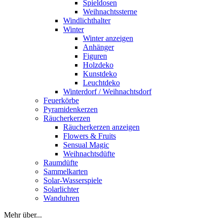
Spieldosen
Weihnachtssterne
Windlichthalter
Winter
Winter anzeigen
Anhänger
Figuren
Holzdeko
Kunstdeko
Leuchtdeko
Winterdorf / Weihnachtsdorf
Feuerkörbe
Pyramidenkerzen
Räucherkerzen
Räucherkerzen anzeigen
Flowers & Fruits
Sensual Magic
Weihnachtsdüfte
Raumdüfte
Sammelkarten
Solar-Wasserspiele
Solarlichter
Wanduhren
Mehr über...