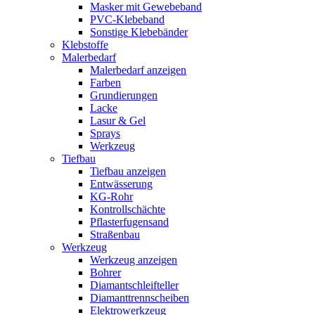
Masker mit Gewebeband
PVC-Klebeband
Sonstige Klebebänder
Klebstoffe
Malerbedarf
Malerbedarf anzeigen
Farben
Grundierungen
Lacke
Lasur & Gel
Sprays
Werkzeug
Tiefbau
Tiefbau anzeigen
Entwässerung
KG-Rohr
Kontrollschächte
Pflasterfugensand
Straßenbau
Werkzeug
Werkzeug anzeigen
Bohrer
Diamantschleifteller
Diamanttrennscheiben
Elektrowerkzeug