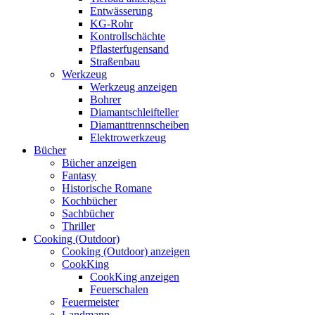
Entwässerung
KG-Rohr
Kontrollschächte
Pflasterfugensand
Straßenbau
Werkzeug
Werkzeug anzeigen
Bohrer
Diamantschleifteller
Diamanttrennscheiben
Elektrowerkzeug
Bücher
Bücher anzeigen
Fantasy
Historische Romane
Kochbücher
Sachbücher
Thriller
Cooking (Outdoor)
Cooking (Outdoor) anzeigen
CookKing
CookKing anzeigen
Feuerschalen
Feuermeister
Landmann