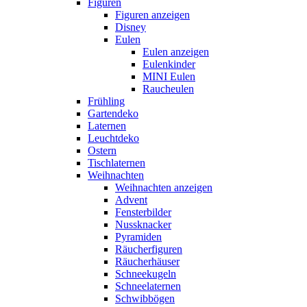
Figuren
Figuren anzeigen
Disney
Eulen
Eulen anzeigen
Eulenkinder
MINI Eulen
Raucheulen
Frühling
Gartendeko
Laternen
Leuchtdeko
Ostern
Tischlaternen
Weihnachten
Weihnachten anzeigen
Advent
Fensterbilder
Nussknacker
Pyramiden
Räucherfiguren
Räucherhäuser
Schneekugeln
Schneelaternen
Schwibbögen