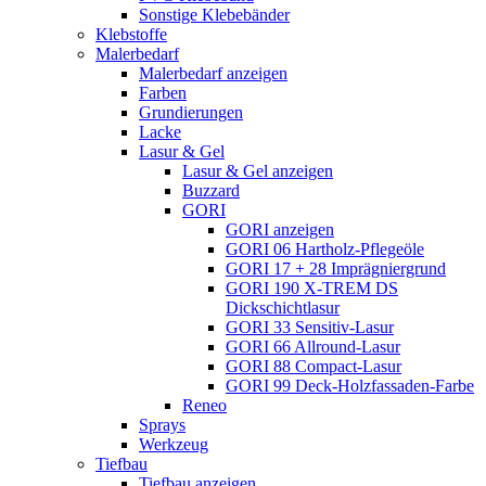
Sonstige Klebebänder
Klebstoffe
Malerbedarf
Malerbedarf anzeigen
Farben
Grundierungen
Lacke
Lasur & Gel
Lasur & Gel anzeigen
Buzzard
GORI
GORI anzeigen
GORI 06 Hartholz-Pflegeöle
GORI 17 + 28 Imprägniergrund
GORI 190 X-TREM DS
Dickschichtlasur
GORI 33 Sensitiv-Lasur
GORI 66 Allround-Lasur
GORI 88 Compact-Lasur
GORI 99 Deck-Holzfassaden-Farbe
Reneo
Sprays
Werkzeug
Tiefbau
Tiefbau anzeigen