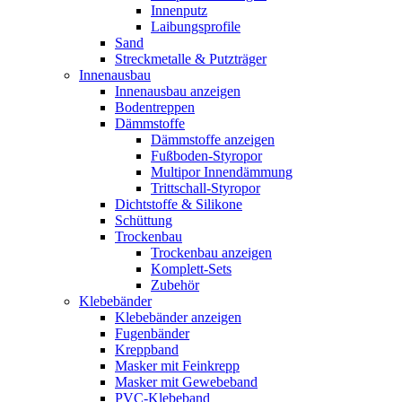
Innenputz
Laibungsprofile
Sand
Streckmetalle & Putzträger
Innenausbau
Innenausbau anzeigen
Bodentreppen
Dämmstoffe
Dämmstoffe anzeigen
Fußboden-Styropor
Multipor Innendämmung
Trittschall-Styropor
Dichtstoffe & Silikone
Schüttung
Trockenbau
Trockenbau anzeigen
Komplett-Sets
Zubehör
Klebebänder
Klebebänder anzeigen
Fugenbänder
Kreppband
Masker mit Feinkrepp
Masker mit Gewebeband
PVC-Klebeband