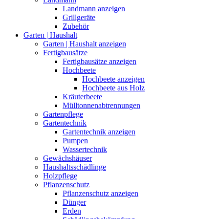
Landmann anzeigen
Grillgeräte
Zubehör
Garten | Haushalt
Garten | Haushalt anzeigen
Fertigbausätze
Fertigbausätze anzeigen
Hochbeete
Hochbeete anzeigen
Hochbeete aus Holz
Kräuterbeete
Mülltonnenabtrennungen
Gartenpflege
Gartentechnik
Gartentechnik anzeigen
Pumpen
Wassertechnik
Gewächshäuser
Haushaltsschädlinge
Holzpflege
Pflanzenschutz
Pflanzenschutz anzeigen
Dünger
Erden