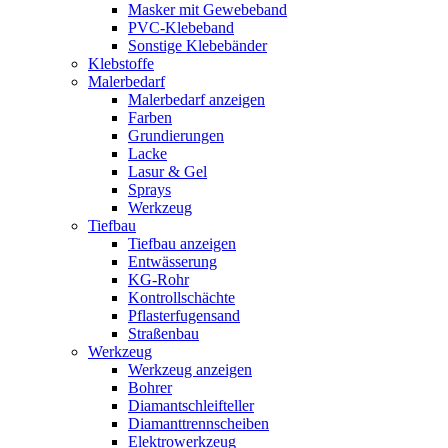
Masker mit Gewebeband
PVC-Klebeband
Sonstige Klebebänder
Klebstoffe
Malerbedarf
Malerbedarf anzeigen
Farben
Grundierungen
Lacke
Lasur & Gel
Sprays
Werkzeug
Tiefbau
Tiefbau anzeigen
Entwässerung
KG-Rohr
Kontrollschächte
Pflasterfugensand
Straßenbau
Werkzeug
Werkzeug anzeigen
Bohrer
Diamantschleifteller
Diamanttrennscheiben
Elektrowerkzeug