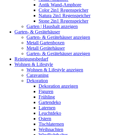
Antik Wand-Amphore
Color 2in1 Regenspeicher
Natura 2in1 Regenspeicher
Stone 2in1 Regenspeicher
Garten | Haushalt anzeigen
Garten- & Gerätehäuser
Garten- & Gerätehäuser anzeigen
Metall Gartenboxen
Metall Gerätehäuser
Garten- & Gerätehäuser anzeigen
Reinigungsbedarf
Wohnen & Lifestyle
Wohnen & Lifestyle anzeigen
Caravaning
Dekoration
Dekoration anzeigen
Figuren
Frühling
Gartendeko
Laternen
Leuchtdeko
Ostern
Tischlaternen
Weihnachten
Windlichthalter