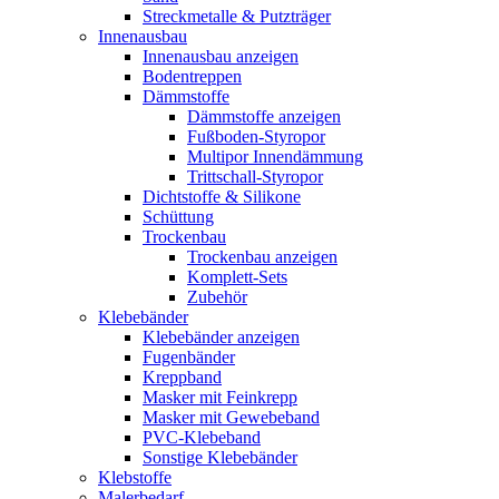
Streckmetalle & Putzträger
Innenausbau
Innenausbau anzeigen
Bodentreppen
Dämmstoffe
Dämmstoffe anzeigen
Fußboden-Styropor
Multipor Innendämmung
Trittschall-Styropor
Dichtstoffe & Silikone
Schüttung
Trockenbau
Trockenbau anzeigen
Komplett-Sets
Zubehör
Klebebänder
Klebebänder anzeigen
Fugenbänder
Kreppband
Masker mit Feinkrepp
Masker mit Gewebeband
PVC-Klebeband
Sonstige Klebebänder
Klebstoffe
Malerbedarf