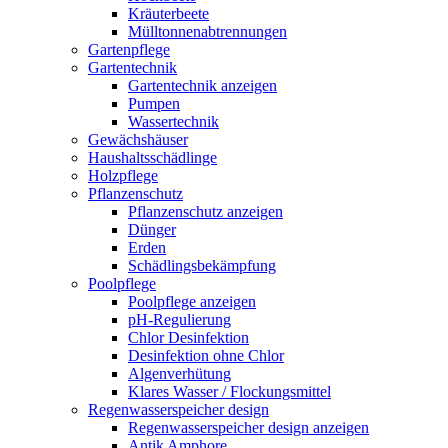
Kräuterbeete
Mülltonnenabtrennungen
Gartenpflege
Gartentechnik
Gartentechnik anzeigen
Pumpen
Wassertechnik
Gewächshäuser
Haushaltsschädlinge
Holzpflege
Pflanzenschutz
Pflanzenschutz anzeigen
Dünger
Erden
Schädlingsbekämpfung
Poolpflege
Poolpflege anzeigen
pH-Regulierung
Chlor Desinfektion
Desinfektion ohne Chlor
Algenverhütung
Klares Wasser / Flockungsmittel
Regenwasserspeicher design
Regenwasserspeicher design anzeigen
Antik Amphore