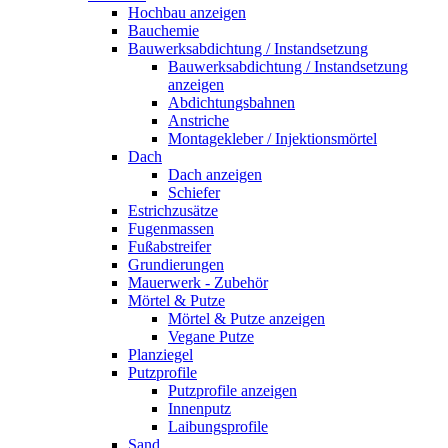
Hochbau anzeigen
Bauchemie
Bauwerksabdichtung / Instandsetzung
Bauwerksabdichtung / Instandsetzung
anzeigen
Abdichtungsbahnen
Anstriche
Montagekleber / Injektionsmörtel
Dach
Dach anzeigen
Schiefer
Estrichzusätze
Fugenmassen
Fußabstreifer
Grundierungen
Mauerwerk - Zubehör
Mörtel & Putze
Mörtel & Putze anzeigen
Vegane Putze
Planziegel
Putzprofile
Putzprofile anzeigen
Innenputz
Laibungsprofile
Sand