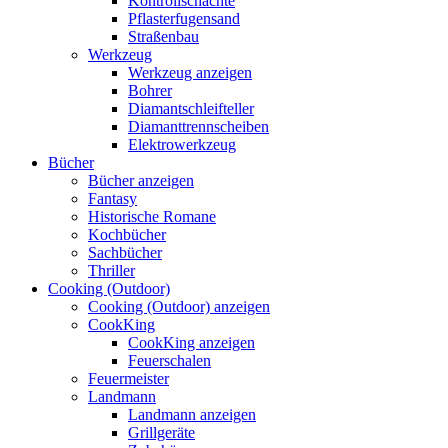
Kontrollschächte
Pflasterfugensand
Straßenbau
Werkzeug
Werkzeug anzeigen
Bohrer
Diamantschleifteller
Diamanttrennscheiben
Elektrowerkzeug
Bücher
Bücher anzeigen
Fantasy
Historische Romane
Kochbücher
Sachbücher
Thriller
Cooking (Outdoor)
Cooking (Outdoor) anzeigen
CookKing
CookKing anzeigen
Feuerschalen
Feuermeister
Landmann
Landmann anzeigen
Grillgeräte