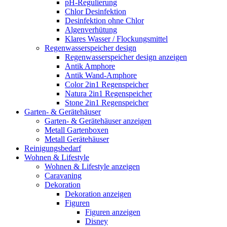
pH-Regulierung
Chlor Desinfektion
Desinfektion ohne Chlor
Algenverhütung
Klares Wasser / Flockungsmittel
Regenwasserspeicher design
Regenwasserspeicher design anzeigen
Antik Amphore
Antik Wand-Amphore
Color 2in1 Regenspeicher
Natura 2in1 Regenspeicher
Stone 2in1 Regenspeicher
Garten- & Gerätehäuser
Garten- & Gerätehäuser anzeigen
Metall Gartenboxen
Metall Gerätehäuser
Reinigungsbedarf
Wohnen & Lifestyle
Wohnen & Lifestyle anzeigen
Caravaning
Dekoration
Dekoration anzeigen
Figuren
Figuren anzeigen
Disney