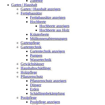
Zubehör
Garten | Haushalt
Garten | Haushalt anzeigen
Fertigbausätze
Fertigbausätze anzeigen
Hochbeete
Hochbeete anzeigen
Hochbeete aus Holz
Kräuterbeete
Mülltonnenabtrennungen
Gartenpflege
Gartentechnik
Gartentechnik anzeigen
Pumpen
Wassertechnik
Gewächshäuser
Haushaltsschädlinge
Holzpflege
Pflanzenschutz
Pflanzenschutz anzeigen
Dünger
Erden
Schädlingsbekämpfung
Poolpflege
Poolpflege anzeigen