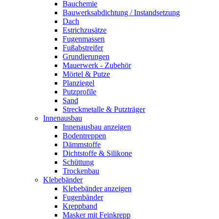
Bauchemie
Bauwerksabdichtung / Instandsetzung
Dach
Estrichzusätze
Fugenmassen
Fußabstreifer
Grundierungen
Mauerwerk - Zubehör
Mörtel & Putze
Planziegel
Putzprofile
Sand
Streckmetalle & Putzträger
Innenausbau
Innenausbau anzeigen
Bodentreppen
Dämmstoffe
Dichtstoffe & Silikone
Schüttung
Trockenbau
Klebebänder
Klebebänder anzeigen
Fugenbänder
Kreppband
Masker mit Feinkrepp