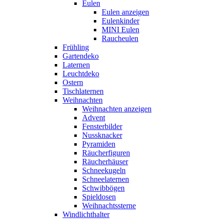
Eulen
Eulen anzeigen
Eulenkinder
MINI Eulen
Raucheulen
Frühling
Gartendeko
Laternen
Leuchtdeko
Ostern
Tischlaternen
Weihnachten
Weihnachten anzeigen
Advent
Fensterbilder
Nussknacker
Pyramiden
Räucherfiguren
Räucherhäuser
Schneekugeln
Schneelaternen
Schwibbögen
Spieldosen
Weihnachtssterne
Windlichthalter