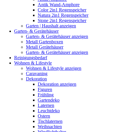
Antik Wand-Amphore
Color 2in1 Regenspeicher
Natura 2in1 Regenspeicher
Stone 2in1 Regenspeicher
Garten | Haushalt anzeigen
Garten- & Gerätehäuser
Garten- & Gerätehäuser anzeigen
Metall Gartenboxen
Metall Gerätehäuser
Garten- & Gerätehäuser anzeigen
Reinigungsbedarf
Wohnen & Lifestyle
Wohnen & Lifestyle anzeigen
Caravaning
Dekoration
Dekoration anzeigen
Figuren
Frühling
Gartendeko
Laternen
Leuchtdeko
Ostern
Tischlaternen
Weihnachten
Windlichthalter