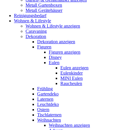
Metall Gartenboxen
Metall Gerätehäuser
Reinigungsbedarf
Wohnen & Lifestyle
Wohnen & Lifestyle anzeigen
Caravaning
Dekoration
Dekoration anzeigen
Figuren
Figuren anzeigen
Disney
Eulen
Eulen anzeigen
Eulenkinder
MINI Eulen
Raucheulen
Frühling
Gartendeko
Laternen
Leuchtdeko
Ostern
Tischlaternen
Weihnachten
Weihnachten anzeigen