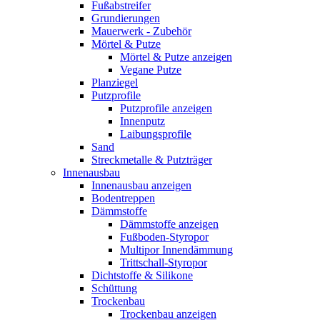
Fußabstreifer
Grundierungen
Mauerwerk - Zubehör
Mörtel & Putze
Mörtel & Putze anzeigen
Vegane Putze
Planziegel
Putzprofile
Putzprofile anzeigen
Innenputz
Laibungsprofile
Sand
Streckmetalle & Putzträger
Innenausbau
Innenausbau anzeigen
Bodentreppen
Dämmstoffe
Dämmstoffe anzeigen
Fußboden-Styropor
Multipor Innendämmung
Trittschall-Styropor
Dichtstoffe & Silikone
Schüttung
Trockenbau
Trockenbau anzeigen