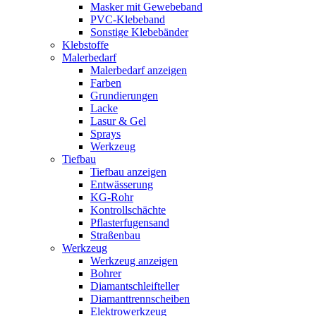
Masker mit Gewebeband
PVC-Klebeband
Sonstige Klebebänder
Klebstoffe
Malerbedarf
Malerbedarf anzeigen
Farben
Grundierungen
Lacke
Lasur & Gel
Sprays
Werkzeug
Tiefbau
Tiefbau anzeigen
Entwässerung
KG-Rohr
Kontrollschächte
Pflasterfugensand
Straßenbau
Werkzeug
Werkzeug anzeigen
Bohrer
Diamantschleifteller
Diamanttrennscheiben
Elektrowerkzeug