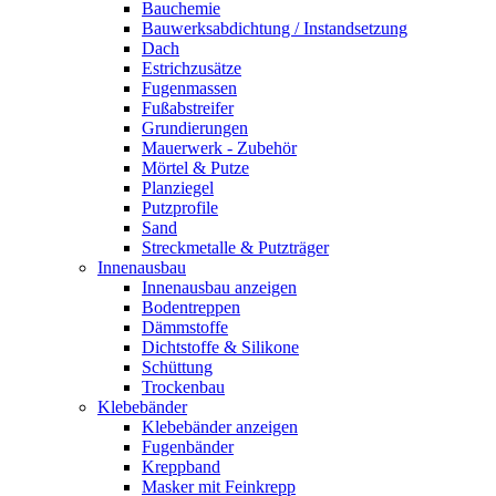
Bauchemie
Bauwerksabdichtung / Instandsetzung
Dach
Estrichzusätze
Fugenmassen
Fußabstreifer
Grundierungen
Mauerwerk - Zubehör
Mörtel & Putze
Planziegel
Putzprofile
Sand
Streckmetalle & Putzträger
Innenausbau
Innenausbau anzeigen
Bodentreppen
Dämmstoffe
Dichtstoffe & Silikone
Schüttung
Trockenbau
Klebebänder
Klebebänder anzeigen
Fugenbänder
Kreppband
Masker mit Feinkrepp