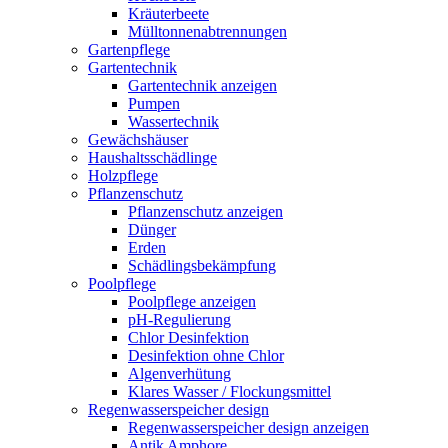
Kräuterbeete
Mülltonnenabtrennungen
Gartenpflege
Gartentechnik
Gartentechnik anzeigen
Pumpen
Wassertechnik
Gewächshäuser
Haushaltsschädlinge
Holzpflege
Pflanzenschutz
Pflanzenschutz anzeigen
Dünger
Erden
Schädlingsbekämpfung
Poolpflege
Poolpflege anzeigen
pH-Regulierung
Chlor Desinfektion
Desinfektion ohne Chlor
Algenverhütung
Klares Wasser / Flockungsmittel
Regenwasserspeicher design
Regenwasserspeicher design anzeigen
Antik Amphore