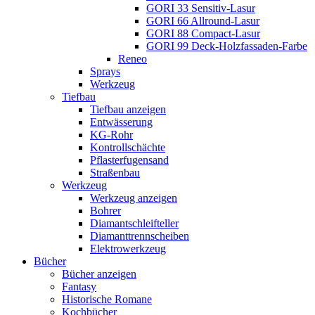
GORI 33 Sensitiv-Lasur
GORI 66 Allround-Lasur
GORI 88 Compact-Lasur
GORI 99 Deck-Holzfassaden-Farbe
Reneo
Sprays
Werkzeug
Tiefbau
Tiefbau anzeigen
Entwässerung
KG-Rohr
Kontrollschächte
Pflasterfugensand
Straßenbau
Werkzeug
Werkzeug anzeigen
Bohrer
Diamantschleifteller
Diamanttrennscheiben
Elektrowerkzeug
Bücher
Bücher anzeigen
Fantasy
Historische Romane
Kochbücher