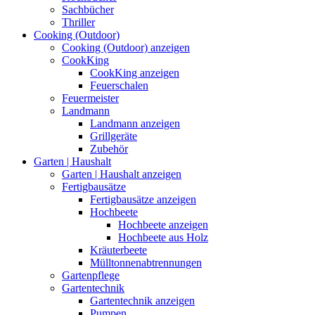
Sachbücher
Thriller
Cooking (Outdoor)
Cooking (Outdoor) anzeigen
CookKing
CookKing anzeigen
Feuerschalen
Feuermeister
Landmann
Landmann anzeigen
Grillgeräte
Zubehör
Garten | Haushalt
Garten | Haushalt anzeigen
Fertigbausätze
Fertigbausätze anzeigen
Hochbeete
Hochbeete anzeigen
Hochbeete aus Holz
Kräuterbeete
Mülltonnenabtrennungen
Gartenpflege
Gartentechnik
Gartentechnik anzeigen
Pumpen