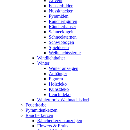
Advent
Fensterbilder
Nussknacker
Pyramiden
Räucherfiguren
Räucherhäuser
Schneekugeln
Schneelaternen
Schwibbögen
Spieldosen
Weihnachtssterne
Windlichthalter
Winter
Winter anzeigen
Anhänger
Figuren
Holzdeko
Kunstdeko
Leuchtdeko
Winterdorf / Weihnachtsdorf
Feuerkörbe
Pyramidenkerzen
Räucherkerzen
Räucherkerzen anzeigen
Flowers & Fruits