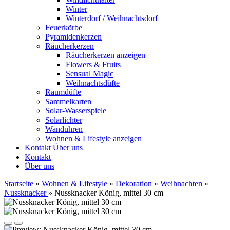
Winter
Winterdorf / Weihnachtsdorf
Feuerkörbe
Pyramidenkerzen
Räucherkerzen
Räucherkerzen anzeigen
Flowers & Fruits
Sensual Magic
Weihnachtsdüfte
Raumdüfte
Sammelkarten
Solar-Wasserspiele
Solarlichter
Wanduhren
Wohnen & Lifestyle anzeigen
Kontakt
Über uns
Kontakt
Über uns
Startseite
»
Wohnen & Lifestyle
»
Dekoration
»
Weihnachten
»
Nussknacker
»
Nussknacker König, mittel 30 cm