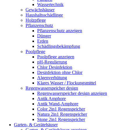
Wassertechnik
Gewächshäuser
Haushaltsschädlinge
Holzpflege
Pflanzenschutz
Pflanzenschutz anzeigen
Dünger
Erden
Schädlingsbekämpfung
Poolpflege
Poolpflege anzeigen
pH-Regulierung
Chlor Desinfektion
Desinfektion ohne Chlor
Algenverhütung
Klares Wasser / Flockungsmittel
Regenwasserspeicher design
Regenwasserspeicher design anzeigen
Antik Amphore
Antik Wand-Amphore
Color 2in1 Regenspeicher
Natura 2in1 Regenspeicher
Stone 2in1 Regenspeicher
Garten- & Gerätehäuser
Garten- & Gerätehäuser anzeigen