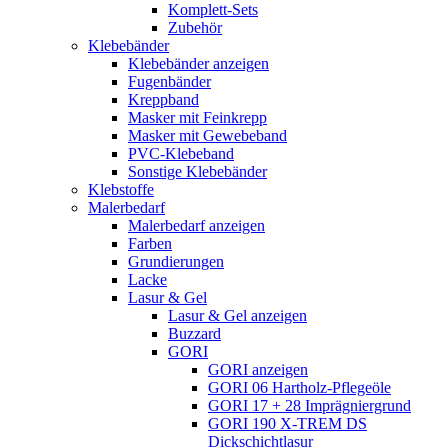
Komplett-Sets
Zubehör
Klebebänder
Klebebänder anzeigen
Fugenbänder
Kreppband
Masker mit Feinkrepp
Masker mit Gewebeband
PVC-Klebeband
Sonstige Klebebänder
Klebstoffe
Malerbedarf
Malerbedarf anzeigen
Farben
Grundierungen
Lacke
Lasur & Gel
Lasur & Gel anzeigen
Buzzard
GORI
GORI anzeigen
GORI 06 Hartholz-Pflegeöle
GORI 17 + 28 Imprägniergrund
GORI 190 X-TREM DS
Dickschichtlasur