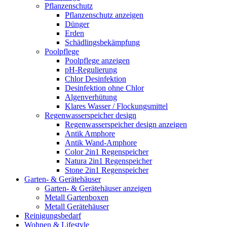
Pflanzenschutz
Pflanzenschutz anzeigen
Dünger
Erden
Schädlingsbekämpfung
Poolpflege
Poolpflege anzeigen
pH-Regulierung
Chlor Desinfektion
Desinfektion ohne Chlor
Algenverhütung
Klares Wasser / Flockungsmittel
Regenwasserspeicher design
Regenwasserspeicher design anzeigen
Antik Amphore
Antik Wand-Amphore
Color 2in1 Regenspeicher
Natura 2in1 Regenspeicher
Stone 2in1 Regenspeicher
Garten- & Gerätehäuser
Garten- & Gerätehäuser anzeigen
Metall Gartenboxen
Metall Gerätehäuser
Reinigungsbedarf
Wohnen & Lifestyle