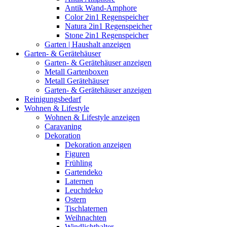
Antik Wand-Amphore
Color 2in1 Regenspeicher
Natura 2in1 Regenspeicher
Stone 2in1 Regenspeicher
Garten | Haushalt anzeigen
Garten- & Gerätehäuser
Garten- & Gerätehäuser anzeigen
Metall Gartenboxen
Metall Gerätehäuser
Garten- & Gerätehäuser anzeigen
Reinigungsbedarf
Wohnen & Lifestyle
Wohnen & Lifestyle anzeigen
Caravaning
Dekoration
Dekoration anzeigen
Figuren
Frühling
Gartendeko
Laternen
Leuchtdeko
Ostern
Tischlaternen
Weihnachten
Windlichthalter