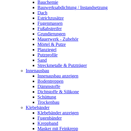
Bauchemie
Bauwerksabdichtung / Instandsetzung
Dach
Estrichzusätze
Fugenmassen
Fußabstreifer
Grundierungen
Mauerwerk - Zubehör
Mörtel & Putze
Planziegel
Putzprofile
Sand
Streckmetalle & Putzträger
Innenausbau
Innenausbau anzeigen
Bodentreppen
Dämmstoffe
Dichtstoffe & Silikone
Schüttung
Trockenbau
Klebebänder
Klebebänder anzeigen
Fugenbänder
Kreppband
Masker mit Feinkrepp