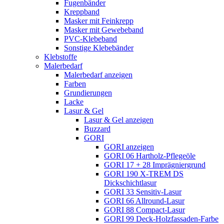
Fugenbänder
Kreppband
Masker mit Feinkrepp
Masker mit Gewebeband
PVC-Klebeband
Sonstige Klebebänder
Klebstoffe
Malerbedarf
Malerbedarf anzeigen
Farben
Grundierungen
Lacke
Lasur & Gel
Lasur & Gel anzeigen
Buzzard
GORI
GORI anzeigen
GORI 06 Hartholz-Pflegeöle
GORI 17 + 28 Imprägniergrund
GORI 190 X-TREM DS
Dickschichtlasur
GORI 33 Sensitiv-Lasur
GORI 66 Allround-Lasur
GORI 88 Compact-Lasur
GORI 99 Deck-Holzfassaden-Farbe