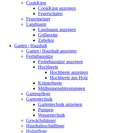
CookKing
CookKing anzeigen
Feuerschalen
Feuermeister
Landmann
Landmann anzeigen
Grillgeräte
Zubehör
Garten | Haushalt
Garten | Haushalt anzeigen
Fertigbausätze
Fertigbausätze anzeigen
Hochbeete
Hochbeete anzeigen
Hochbeete aus Holz
Kräuterbeete
Mülltonnenabtrennungen
Gartenpflege
Gartentechnik
Gartentechnik anzeigen
Pumpen
Wassertechnik
Gewächshäuser
Haushaltsschädlinge
Holzpflege