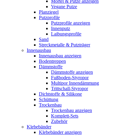
Mörtel & Putze anzeigen
Vegane Putze
Planziegel
Putzprofile
Putzprofile anzeigen
Innenputz
Laibungsprofile
Sand
Streckmetalle & Putzträger
Innenausbau
Innenausbau anzeigen
Bodentreppen
Dämmstoffe
Dämmstoffe anzeigen
Fußboden-Styropor
Multipor Innendämmung
Trittschall-Styropor
Dichtstoffe & Silikone
Schüttung
Trockenbau
Trockenbau anzeigen
Komplett-Sets
Zubehör
Klebebänder
Klebebänder anzeigen