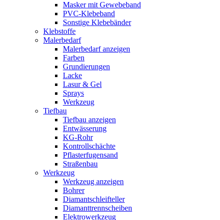
Masker mit Gewebeband
PVC-Klebeband
Sonstige Klebebänder
Klebstoffe
Malerbedarf
Malerbedarf anzeigen
Farben
Grundierungen
Lacke
Lasur & Gel
Sprays
Werkzeug
Tiefbau
Tiefbau anzeigen
Entwässerung
KG-Rohr
Kontrollschächte
Pflasterfugensand
Straßenbau
Werkzeug
Werkzeug anzeigen
Bohrer
Diamantschleifteller
Diamanttrennscheiben
Elektrowerkzeug