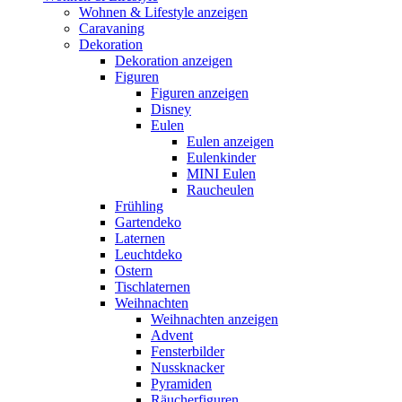
Wohnen & Lifestyle anzeigen
Caravaning
Dekoration
Dekoration anzeigen
Figuren
Figuren anzeigen
Disney
Eulen
Eulen anzeigen
Eulenkinder
MINI Eulen
Raucheulen
Frühling
Gartendeko
Laternen
Leuchtdeko
Ostern
Tischlaternen
Weihnachten
Weihnachten anzeigen
Advent
Fensterbilder
Nussknacker
Pyramiden
Räucherfiguren