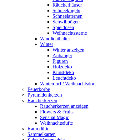
Räucherhäuser
Schneekugeln
Schneelaternen
Schwibbögen
Spieldosen
Weihnachtssterne
Windlichthalter
Winter
Winter anzeigen
Anhänger
Figuren
Holzdeko
Kunstdeko
Leuchtdeko
Winterdorf / Weihnachtsdorf
Feuerkörbe
Pyramidenkerzen
Räucherkerzen
Räucherkerzen anzeigen
Flowers & Fruits
Sensual Magic
Weihnachtsdüfte
Raumdüfte
Sammelkarten
Solar-Wasserspiele