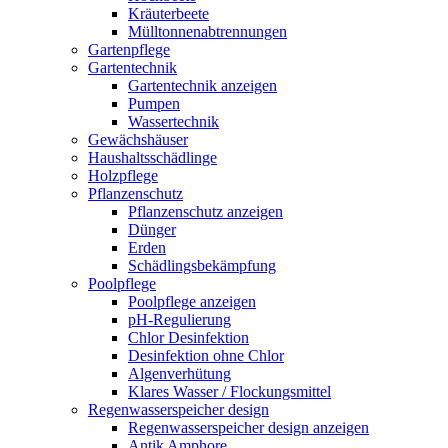
Kräuterbeete
Mülltonnenabtrennungen
Gartenpflege
Gartentechnik
Gartentechnik anzeigen
Pumpen
Wassertechnik
Gewächshäuser
Haushaltsschädlinge
Holzpflege
Pflanzenschutz
Pflanzenschutz anzeigen
Dünger
Erden
Schädlingsbekämpfung
Poolpflege
Poolpflege anzeigen
pH-Regulierung
Chlor Desinfektion
Desinfektion ohne Chlor
Algenverhütung
Klares Wasser / Flockungsmittel
Regenwasserspeicher design
Regenwasserspeicher design anzeigen
Antik Amphore