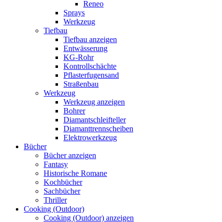
Reneo
Sprays
Werkzeug
Tiefbau
Tiefbau anzeigen
Entwässerung
KG-Rohr
Kontrollschächte
Pflasterfugensand
Straßenbau
Werkzeug
Werkzeug anzeigen
Bohrer
Diamantschleifteller
Diamanttrennscheiben
Elektrowerkzeug
Bücher
Bücher anzeigen
Fantasy
Historische Romane
Kochbücher
Sachbücher
Thriller
Cooking (Outdoor)
Cooking (Outdoor) anzeigen