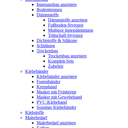
Innenausbau anzeigen
Bodentreppen
Dämmstoffe
Dämmstoffe anzeigen
Fußboden-Styropor
Multipor Innendämmung
Trittschall-Styropor
Dichtstoffe & Silikone
Schüttung
Trockenbau
Trockenbau anzeigen
Komplett-Sets
Zubehör
Klebebänder
Klebebänder anzeigen
Fugenbänder
Kreppband
Masker mit Feinkrepp
Masker mit Gewebeband
PVC-Klebeband
Sonstige Klebebänder
Klebstoffe
Malerbedarf
Malerbedarf anzeigen
Farben