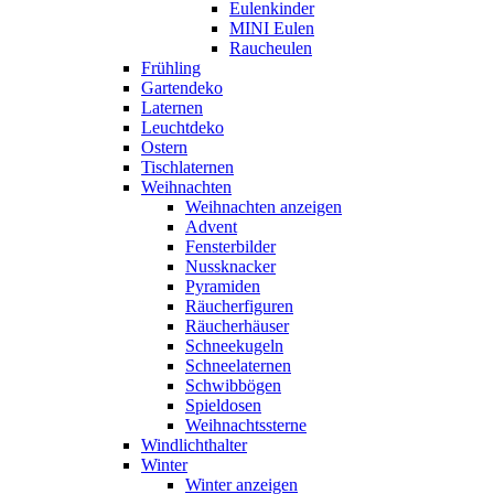
Eulenkinder
MINI Eulen
Raucheulen
Frühling
Gartendeko
Laternen
Leuchtdeko
Ostern
Tischlaternen
Weihnachten
Weihnachten anzeigen
Advent
Fensterbilder
Nussknacker
Pyramiden
Räucherfiguren
Räucherhäuser
Schneekugeln
Schneelaternen
Schwibbögen
Spieldosen
Weihnachtssterne
Windlichthalter
Winter
Winter anzeigen