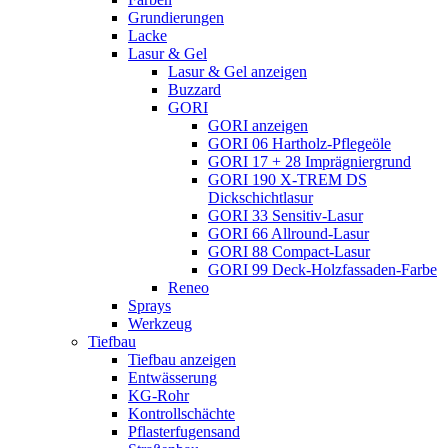
Grundierungen
Lacke
Lasur & Gel
Lasur & Gel anzeigen
Buzzard
GORI
GORI anzeigen
GORI 06 Hartholz-Pflegeöle
GORI 17 + 28 Imprägniergrund
GORI 190 X-TREM DS
Dickschichtlasur
GORI 33 Sensitiv-Lasur
GORI 66 Allround-Lasur
GORI 88 Compact-Lasur
GORI 99 Deck-Holzfassaden-Farbe
Reneo
Sprays
Werkzeug
Tiefbau
Tiefbau anzeigen
Entwässerung
KG-Rohr
Kontrollschächte
Pflasterfugensand