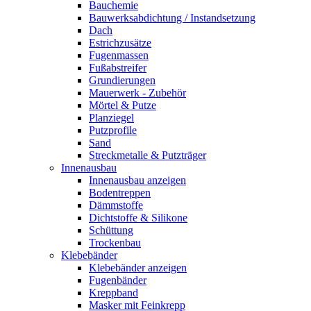
Bauchemie
Bauwerksabdichtung / Instandsetzung
Dach
Estrichzusätze
Fugenmassen
Fußabstreifer
Grundierungen
Mauerwerk - Zubehör
Mörtel & Putze
Planziegel
Putzprofile
Sand
Streckmetalle & Putzträger
Innenausbau
Innenausbau anzeigen
Bodentreppen
Dämmstoffe
Dichtstoffe & Silikone
Schüttung
Trockenbau
Klebebänder
Klebebänder anzeigen
Fugenbänder
Kreppband
Masker mit Feinkrepp