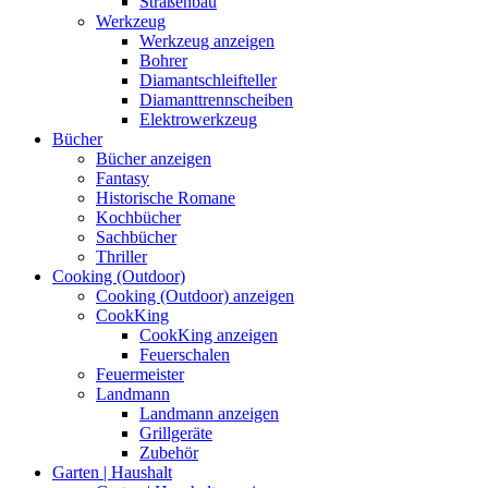
Straßenbau
Werkzeug
Werkzeug anzeigen
Bohrer
Diamantschleifteller
Diamanttrennscheiben
Elektrowerkzeug
Bücher
Bücher anzeigen
Fantasy
Historische Romane
Kochbücher
Sachbücher
Thriller
Cooking (Outdoor)
Cooking (Outdoor) anzeigen
CookKing
CookKing anzeigen
Feuerschalen
Feuermeister
Landmann
Landmann anzeigen
Grillgeräte
Zubehör
Garten | Haushalt