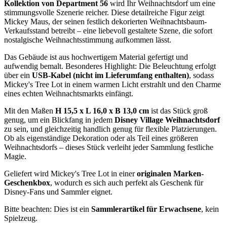
Kollektion von Department 56
wird Ihr Weihnachtsdorf um eine
stimmungsvolle Szenerie reicher. Diese detailreiche Figur zeigt
Mickey Maus, der seinen festlich dekorierten Weihnachtsbaum-
Verkaufsstand betreibt – eine liebevoll gestaltete Szene, die sofort
nostalgische Weihnachtsstimmung aufkommen lässt.
Das Gebäude ist aus hochwertigem Material gefertigt und
aufwendig bemalt. Besonderes Highlight: Die Beleuchtung erfolgt
über ein
USB-Kabel (nicht im Lieferumfang enthalten)
, sodass
Mickey's Tree Lot in einem warmen Licht erstrahlt und den Charme
eines echten Weihnachtsmarkts einfängt.
Mit den Maßen
H 15,5 x L 16,0 x B 13,0 cm
ist das Stück groß
genug, um ein Blickfang in jedem
Disney Village Weihnachtsdorf
zu sein, und gleichzeitig handlich genug für flexible Platzierungen.
Ob als eigenständige Dekoration oder als Teil eines größeren
Weihnachtsdorfs – dieses Stück verleiht jeder Sammlung festliche
Magie.
Geliefert wird Mickey's Tree Lot in einer
originalen Marken-
Geschenkbox
, wodurch es sich auch perfekt als Geschenk für
Disney-Fans und Sammler eignet.
Bitte beachten: Dies ist ein
Sammlerartikel für Erwachsene
, kein
Spielzeug.