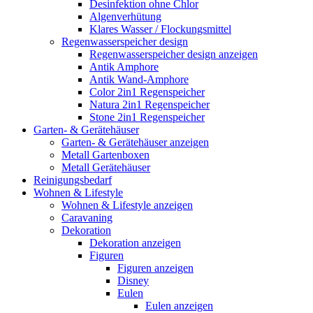
Desinfektion ohne Chlor
Algenverhütung
Klares Wasser / Flockungsmittel
Regenwasserspeicher design
Regenwasserspeicher design anzeigen
Antik Amphore
Antik Wand-Amphore
Color 2in1 Regenspeicher
Natura 2in1 Regenspeicher
Stone 2in1 Regenspeicher
Garten- & Gerätehäuser
Garten- & Gerätehäuser anzeigen
Metall Gartenboxen
Metall Gerätehäuser
Reinigungsbedarf
Wohnen & Lifestyle
Wohnen & Lifestyle anzeigen
Caravaning
Dekoration
Dekoration anzeigen
Figuren
Figuren anzeigen
Disney
Eulen
Eulen anzeigen