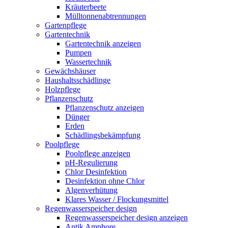
Kräuterbeete
Mülltonnenabtrennungen
Gartenpflege
Gartentechnik
Gartentechnik anzeigen
Pumpen
Wassertechnik
Gewächshäuser
Haushaltsschädlinge
Holzpflege
Pflanzenschutz
Pflanzenschutz anzeigen
Dünger
Erden
Schädlingsbekämpfung
Poolpflege
Poolpflege anzeigen
pH-Regulierung
Chlor Desinfektion
Desinfektion ohne Chlor
Algenverhütung
Klares Wasser / Flockungsmittel
Regenwasserspeicher design
Regenwasserspeicher design anzeigen
Antik Amphore