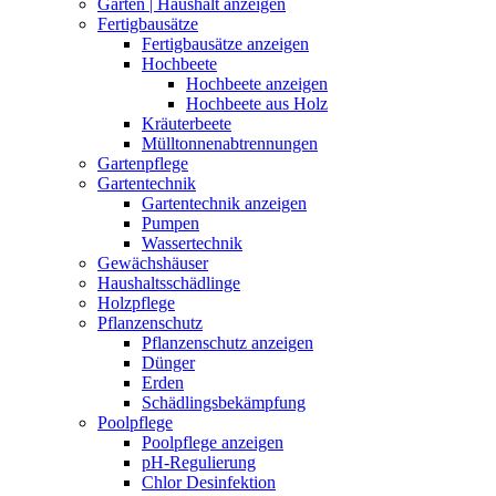
Garten | Haushalt anzeigen
Fertigbausätze
Fertigbausätze anzeigen
Hochbeete
Hochbeete anzeigen
Hochbeete aus Holz
Kräuterbeete
Mülltonnenabtrennungen
Gartenpflege
Gartentechnik
Gartentechnik anzeigen
Pumpen
Wassertechnik
Gewächshäuser
Haushaltsschädlinge
Holzpflege
Pflanzenschutz
Pflanzenschutz anzeigen
Dünger
Erden
Schädlingsbekämpfung
Poolpflege
Poolpflege anzeigen
pH-Regulierung
Chlor Desinfektion