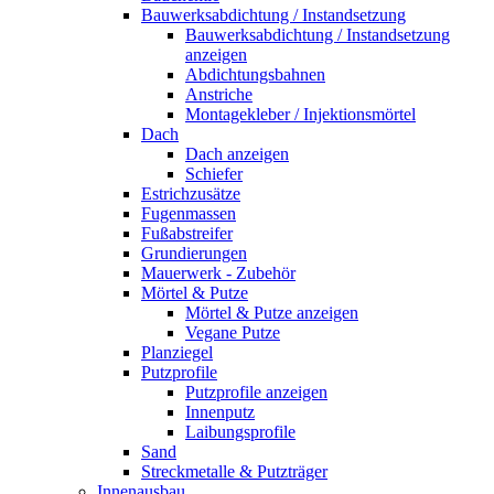
Bauwerksabdichtung / Instandsetzung
Bauwerksabdichtung / Instandsetzung
anzeigen
Abdichtungsbahnen
Anstriche
Montagekleber / Injektionsmörtel
Dach
Dach anzeigen
Schiefer
Estrichzusätze
Fugenmassen
Fußabstreifer
Grundierungen
Mauerwerk - Zubehör
Mörtel & Putze
Mörtel & Putze anzeigen
Vegane Putze
Planziegel
Putzprofile
Putzprofile anzeigen
Innenputz
Laibungsprofile
Sand
Streckmetalle & Putzträger
Innenausbau