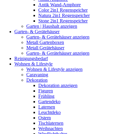
Antik Wand-Amphore
Color 2in1 Regenspeicher
Natura 2in1 Regenspeicher
Stone 2in1 Regenspeicher
Garten | Haushalt anzeigen
Garten- & Gerätehäuser
Garten- & Gerätehäuser anzeigen
Metall Gartenboxen
Metall Gerätehäuser
Garten- & Gerätehäuser anzeigen
Reinigungsbedarf
Wohnen & Lifestyle
Wohnen & Lifestyle anzeigen
Caravaning
Dekoration
Dekoration anzeigen
Figuren
Frühling
Gartendeko
Laternen
Leuchtdeko
Ostern
Tischlaternen
Weihnachten
Windlichthalter