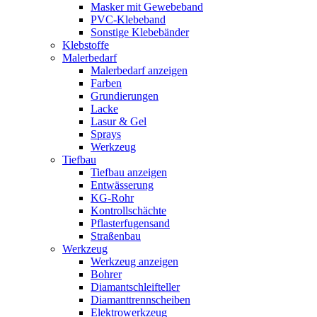
Masker mit Gewebeband
PVC-Klebeband
Sonstige Klebebänder
Klebstoffe
Malerbedarf
Malerbedarf anzeigen
Farben
Grundierungen
Lacke
Lasur & Gel
Sprays
Werkzeug
Tiefbau
Tiefbau anzeigen
Entwässerung
KG-Rohr
Kontrollschächte
Pflasterfugensand
Straßenbau
Werkzeug
Werkzeug anzeigen
Bohrer
Diamantschleifteller
Diamanttrennscheiben
Elektrowerkzeug