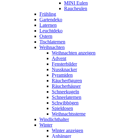
MINI Eulen
Raucheulen
Frühling
Gartendeko
Laternen
Leuchtdeko
Ostern
Tischlaternen
Weihnachten
Weihnachten anzeigen
Advent
Fensterbilder
Nussknacker
Pyramiden
Räucherfiguren
Räucherhäuser
Schneekugeln
Schneelaternen
Schwibbögen
Spieldosen
Weihnachtssterne
Windlichthalter
Winter
Winter anzeigen
Anhänger