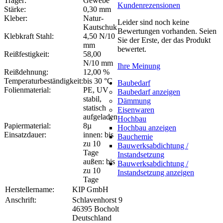
Träger:
Gewebe
Kundenrezensionen
Stärke:
0,30 mm
Kleber:
Natur-
Leider sind noch keine
Kautschuk
Bewertungen vorhanden. Seien
Klebkraft Stahl:
4,50 N/10
Sie der Erste, der das Produkt
mm
bewertet.
Reißfestigkeit:
58,00
N/10 mm
Ihre Meinung
Reißdehnung:
12,00 %
Temperaturbeständigkeit:
bis 30 °C
Baubedarf
Folienmaterial:
PE, UV
Baubedarf anzeigen
stabil,
Dämmung
statisch
Eisenwaren
aufgeladen
Hochbau
Papiermaterial:
8µ
Hochbau anzeigen
Einsatzdauer:
innen: bis
Bauchemie
zu 10
Bauwerksabdichtung /
Tage
Instandsetzung
außen: bis
Bauwerksabdichtung /
zu 10
Instandsetzung anzeigen
Tage
Herstellername:
KIP GmbH
Anschrift:
Schlavenhorst 9
46395 Bocholt
Deutschland