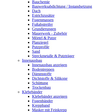
Bauchemie
Bauwerksabdichtung / Instandsetzung
Dach
Estrichzusätze
Fugenmassen
Fußabstreifer
Grundierungen
Mauerwerk - Zubehör
Mörtel & Putze
Planziegel
Putzprofile
Sand
Streckmetalle & Putzträger
Innenausbau
Innenausbau anzeigen
Bodentreppen
Dämmstoffe
Dichtstoffe & Silikone
Schüttung
Trockenbau
Klebebänder
Klebebänder anzeigen
Fugenbänder
Kreppband
Masker mit Feinkrepp