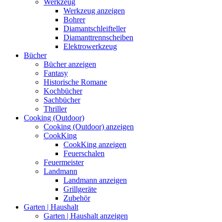
Werkzeug
Werkzeug anzeigen
Bohrer
Diamantschleifteller
Diamanttrennscheiben
Elektrowerkzeug
Bücher
Bücher anzeigen
Fantasy
Historische Romane
Kochbücher
Sachbücher
Thriller
Cooking (Outdoor)
Cooking (Outdoor) anzeigen
CookKing
CookKing anzeigen
Feuerschalen
Feuermeister
Landmann
Landmann anzeigen
Grillgeräte
Zubehör
Garten | Haushalt
Garten | Haushalt anzeigen