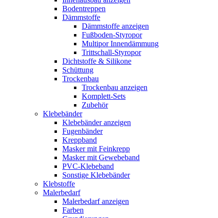
Bodentreppen
Dämmstoffe
Dämmstoffe anzeigen
Fußboden-Styropor
Multipor Innendämmung
Trittschall-Styropor
Dichtstoffe & Silikone
Schüttung
Trockenbau
Trockenbau anzeigen
Komplett-Sets
Zubehör
Klebebänder
Klebebänder anzeigen
Fugenbänder
Kreppband
Masker mit Feinkrepp
Masker mit Gewebeband
PVC-Klebeband
Sonstige Klebebänder
Klebstoffe
Malerbedarf
Malerbedarf anzeigen
Farben