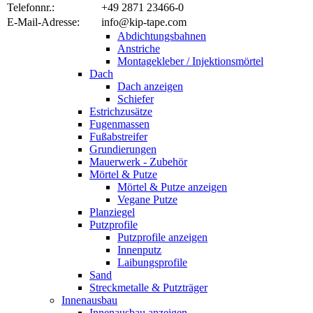
Telefonnr.:
+49 2871 23466-0
E-Mail-Adresse:
info@kip-tape.com
Abdichtungsbahnen
Anstriche
Montagekleber / Injektionsmörtel
Dach
Dach anzeigen
Schiefer
Estrichzusätze
Fugenmassen
Fußabstreifer
Grundierungen
Mauerwerk - Zubehör
Mörtel & Putze
Mörtel & Putze anzeigen
Vegane Putze
Planziegel
Putzprofile
Putzprofile anzeigen
Innenputz
Laibungsprofile
Sand
Streckmetalle & Putzträger
Innenausbau
Innenausbau anzeigen