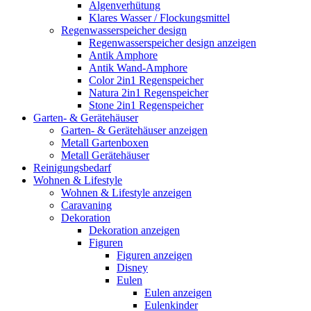
Algenverhütung
Klares Wasser / Flockungsmittel
Regenwasserspeicher design
Regenwasserspeicher design anzeigen
Antik Amphore
Antik Wand-Amphore
Color 2in1 Regenspeicher
Natura 2in1 Regenspeicher
Stone 2in1 Regenspeicher
Garten- & Gerätehäuser
Garten- & Gerätehäuser anzeigen
Metall Gartenboxen
Metall Gerätehäuser
Reinigungsbedarf
Wohnen & Lifestyle
Wohnen & Lifestyle anzeigen
Caravaning
Dekoration
Dekoration anzeigen
Figuren
Figuren anzeigen
Disney
Eulen
Eulen anzeigen
Eulenkinder