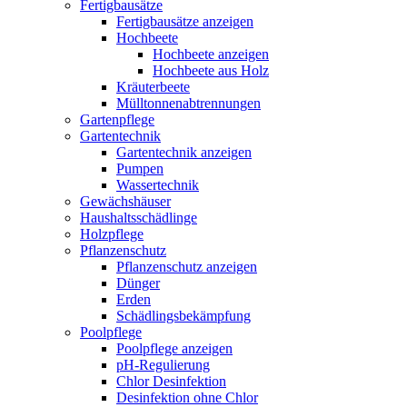
Fertigbausätze
Fertigbausätze anzeigen
Hochbeete
Hochbeete anzeigen
Hochbeete aus Holz
Kräuterbeete
Mülltonnenabtrennungen
Gartenpflege
Gartentechnik
Gartentechnik anzeigen
Pumpen
Wassertechnik
Gewächshäuser
Haushaltsschädlinge
Holzpflege
Pflanzenschutz
Pflanzenschutz anzeigen
Dünger
Erden
Schädlingsbekämpfung
Poolpflege
Poolpflege anzeigen
pH-Regulierung
Chlor Desinfektion
Desinfektion ohne Chlor