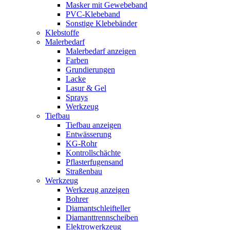
Masker mit Gewebeband
PVC-Klebeband
Sonstige Klebebänder
Klebstoffe
Malerbedarf
Malerbedarf anzeigen
Farben
Grundierungen
Lacke
Lasur & Gel
Sprays
Werkzeug
Tiefbau
Tiefbau anzeigen
Entwässerung
KG-Rohr
Kontrollschächte
Pflasterfugensand
Straßenbau
Werkzeug
Werkzeug anzeigen
Bohrer
Diamantschleifteller
Diamanttrennscheiben
Elektrowerkzeug