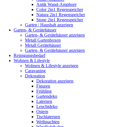
Antik Wand-Amphore
Color 2in1 Regenspeicher
Natura 2in1 Regenspeicher
Stone 2in1 Regenspeicher
Garten | Haushalt anzeigen
Garten- & Gerätehäuser
Garten- & Gerätehäuser anzeigen
Metall Gartenboxen
Metall Gerätehäuser
Garten- & Gerätehäuser anzeigen
Reinigungsbedarf
Wohnen & Lifestyle
Wohnen & Lifestyle anzeigen
Caravaning
Dekoration
Dekoration anzeigen
Figuren
Frühling
Gartendeko
Laternen
Leuchtdeko
Ostern
Tischlaternen
Weihnachten
Windlichthalter