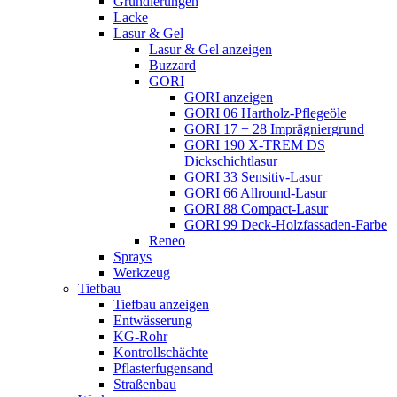
Grundierungen
Lacke
Lasur & Gel
Lasur & Gel anzeigen
Buzzard
GORI
GORI anzeigen
GORI 06 Hartholz-Pflegeöle
GORI 17 + 28 Imprägniergrund
GORI 190 X-TREM DS
Dickschichtlasur
GORI 33 Sensitiv-Lasur
GORI 66 Allround-Lasur
GORI 88 Compact-Lasur
GORI 99 Deck-Holzfassaden-Farbe
Reneo
Sprays
Werkzeug
Tiefbau
Tiefbau anzeigen
Entwässerung
KG-Rohr
Kontrollschächte
Pflasterfugensand
Straßenbau