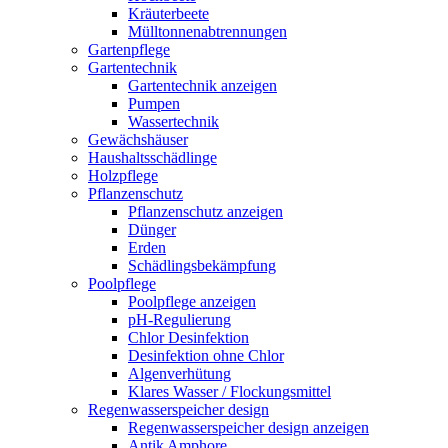
Kräuterbeete
Mülltonnenabtrennungen
Gartenpflege
Gartentechnik
Gartentechnik anzeigen
Pumpen
Wassertechnik
Gewächshäuser
Haushaltsschädlinge
Holzpflege
Pflanzenschutz
Pflanzenschutz anzeigen
Dünger
Erden
Schädlingsbekämpfung
Poolpflege
Poolpflege anzeigen
pH-Regulierung
Chlor Desinfektion
Desinfektion ohne Chlor
Algenverhütung
Klares Wasser / Flockungsmittel
Regenwasserspeicher design
Regenwasserspeicher design anzeigen
Antik Amphore