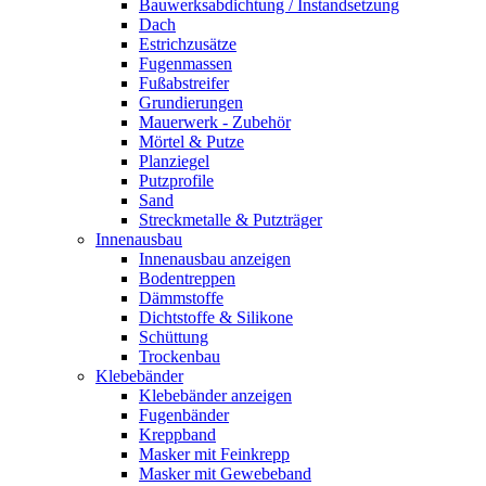
Bauwerksabdichtung / Instandsetzung
Dach
Estrichzusätze
Fugenmassen
Fußabstreifer
Grundierungen
Mauerwerk - Zubehör
Mörtel & Putze
Planziegel
Putzprofile
Sand
Streckmetalle & Putzträger
Innenausbau
Innenausbau anzeigen
Bodentreppen
Dämmstoffe
Dichtstoffe & Silikone
Schüttung
Trockenbau
Klebebänder
Klebebänder anzeigen
Fugenbänder
Kreppband
Masker mit Feinkrepp
Masker mit Gewebeband