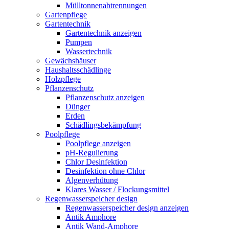
Mülltonnenabtrennungen
Gartenpflege
Gartentechnik
Gartentechnik anzeigen
Pumpen
Wassertechnik
Gewächshäuser
Haushaltsschädlinge
Holzpflege
Pflanzenschutz
Pflanzenschutz anzeigen
Dünger
Erden
Schädlingsbekämpfung
Poolpflege
Poolpflege anzeigen
pH-Regulierung
Chlor Desinfektion
Desinfektion ohne Chlor
Algenverhütung
Klares Wasser / Flockungsmittel
Regenwasserspeicher design
Regenwasserspeicher design anzeigen
Antik Amphore
Antik Wand-Amphore