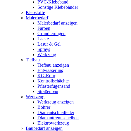
PVC-Klebeband
Sonstige Klebebänder
Klebstoffe
Malerbedarf
Malerbedarf anzeigen
Farben
Grundierungen
Lacke
Lasur & Gel
Sprays
Werkzeug
Tiefbau
Tiefbau anzeigen
Entwässerung
KG-Rohr
Kontrollschächte
Pflasterfugensand
Straßenbau
Werkzeug
Werkzeug anzeigen
Bohrer
Diamantschleifteller
Diamanttrennscheiben
Elektrowerkzeug
Baubedarf anzeigen