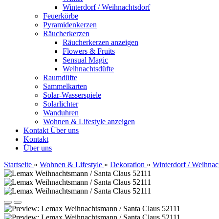
Winterdorf / Weihnachtsdorf
Feuerkörbe
Pyramidenkerzen
Räucherkerzen
Räucherkerzen anzeigen
Flowers & Fruits
Sensual Magic
Weihnachtsdüfte
Raumdüfte
Sammelkarten
Solar-Wasserspiele
Solarlichter
Wanduhren
Wohnen & Lifestyle anzeigen
Kontakt
Über uns
Kontakt
Über uns
Startseite
»
Wohnen & Lifestyle
»
Dekoration
»
Winterdorf / Weihnac