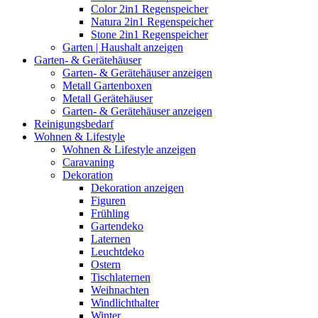
Color 2in1 Regenspeicher
Natura 2in1 Regenspeicher
Stone 2in1 Regenspeicher
Garten | Haushalt anzeigen
Garten- & Gerätehäuser
Garten- & Gerätehäuser anzeigen
Metall Gartenboxen
Metall Gerätehäuser
Garten- & Gerätehäuser anzeigen
Reinigungsbedarf
Wohnen & Lifestyle
Wohnen & Lifestyle anzeigen
Caravaning
Dekoration
Dekoration anzeigen
Figuren
Frühling
Gartendeko
Laternen
Leuchtdeko
Ostern
Tischlaternen
Weihnachten
Windlichthalter
Winter