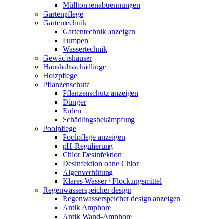
Mülltonnenabtrennungen
Gartenpflege
Gartentechnik
Gartentechnik anzeigen
Pumpen
Wassertechnik
Gewächshäuser
Haushaltsschädlinge
Holzpflege
Pflanzenschutz
Pflanzenschutz anzeigen
Dünger
Erden
Schädlingsbekämpfung
Poolpflege
Poolpflege anzeigen
pH-Regulierung
Chlor Desinfektion
Desinfektion ohne Chlor
Algenverhütung
Klares Wasser / Flockungsmittel
Regenwasserspeicher design
Regenwasserspeicher design anzeigen
Antik Amphore
Antik Wand-Amphore