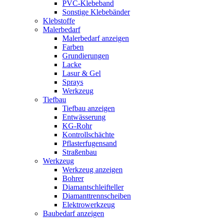
PVC-Klebeband
Sonstige Klebebänder
Klebstoffe
Malerbedarf
Malerbedarf anzeigen
Farben
Grundierungen
Lacke
Lasur & Gel
Sprays
Werkzeug
Tiefbau
Tiefbau anzeigen
Entwässerung
KG-Rohr
Kontrollschächte
Pflasterfugensand
Straßenbau
Werkzeug
Werkzeug anzeigen
Bohrer
Diamantschleifteller
Diamanttrennscheiben
Elektrowerkzeug
Baubedarf anzeigen