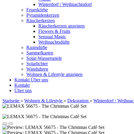
Winterdorf / Weihnachtsdorf
Feuerkörbe
Pyramidenkerzen
Räucherkerzen
Räucherkerzen anzeigen
Flowers & Fruits
Sensual Magic
Weihnachtsdüfte
Raumdüfte
Sammelkarten
Solar-Wasserspiele
Solarlichter
Wanduhren
Wohnen & Lifestyle anzeigen
Kontakt
Über uns
Kontakt
Über uns
Startseite
»
Wohnen & Lifestyle
»
Dekoration
»
Winterdorf / Weihnac