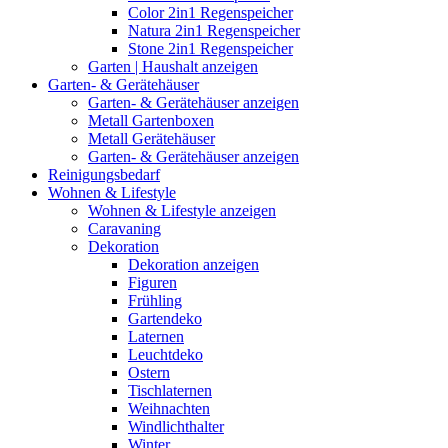
Color 2in1 Regenspeicher
Natura 2in1 Regenspeicher
Stone 2in1 Regenspeicher
Garten | Haushalt anzeigen
Garten- & Gerätehäuser
Garten- & Gerätehäuser anzeigen
Metall Gartenboxen
Metall Gerätehäuser
Garten- & Gerätehäuser anzeigen
Reinigungsbedarf
Wohnen & Lifestyle
Wohnen & Lifestyle anzeigen
Caravaning
Dekoration
Dekoration anzeigen
Figuren
Frühling
Gartendeko
Laternen
Leuchtdeko
Ostern
Tischlaternen
Weihnachten
Windlichthalter
Winter