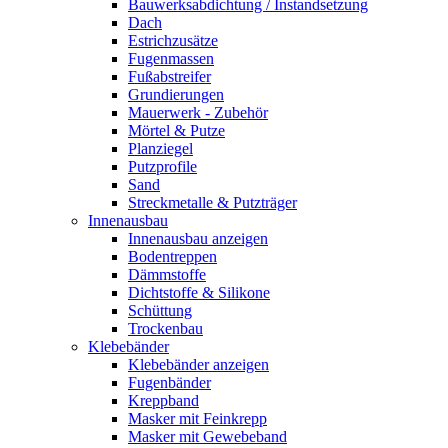
Bauwerksabdichtung / Instandsetzung
Dach
Estrichzusätze
Fugenmassen
Fußabstreifer
Grundierungen
Mauerwerk - Zubehör
Mörtel & Putze
Planziegel
Putzprofile
Sand
Streckmetalle & Putzträger
Innenausbau
Innenausbau anzeigen
Bodentreppen
Dämmstoffe
Dichtstoffe & Silikone
Schüttung
Trockenbau
Klebebänder
Klebebänder anzeigen
Fugenbänder
Kreppband
Masker mit Feinkrepp
Masker mit Gewebeband