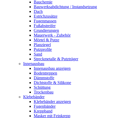
Bauchemie
Bauwerksabdichtung / Instandsetzung
Dach
Estrichzusätze
Fugenmassen
Fußabstreifer
Grundierungen
Mauerwerk - Zubehör
Mörtel & Putze
Planziegel
Putzprofile
Sand
Streckmetalle & Putzträger
Innenausbau
Innenausbau anzeigen
Bodentreppen
Dämmstoffe
Dichtstoffe & Silikone
Schüttung
Trockenbau
Klebebänder
Klebebänder anzeigen
Fugenbänder
Kreppband
Masker mit Feinkrepp