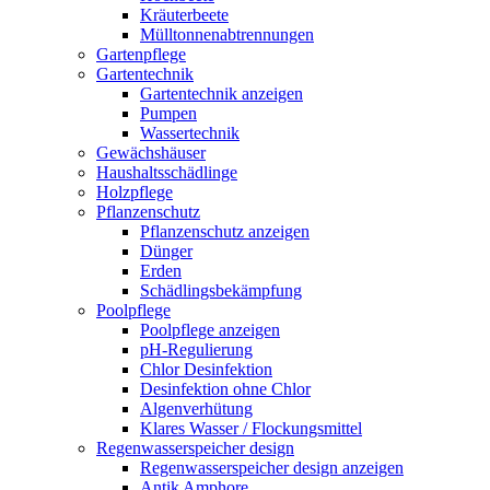
Kräuterbeete
Mülltonnenabtrennungen
Gartenpflege
Gartentechnik
Gartentechnik anzeigen
Pumpen
Wassertechnik
Gewächshäuser
Haushaltsschädlinge
Holzpflege
Pflanzenschutz
Pflanzenschutz anzeigen
Dünger
Erden
Schädlingsbekämpfung
Poolpflege
Poolpflege anzeigen
pH-Regulierung
Chlor Desinfektion
Desinfektion ohne Chlor
Algenverhütung
Klares Wasser / Flockungsmittel
Regenwasserspeicher design
Regenwasserspeicher design anzeigen
Antik Amphore