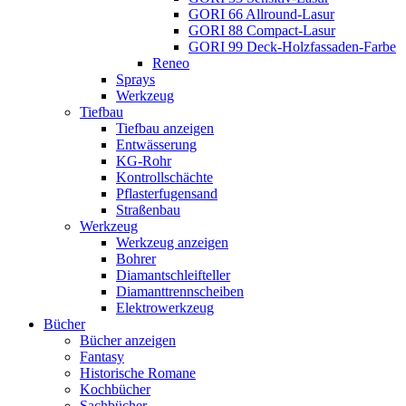
GORI 66 Allround-Lasur
GORI 88 Compact-Lasur
GORI 99 Deck-Holzfassaden-Farbe
Reneo
Sprays
Werkzeug
Tiefbau
Tiefbau anzeigen
Entwässerung
KG-Rohr
Kontrollschächte
Pflasterfugensand
Straßenbau
Werkzeug
Werkzeug anzeigen
Bohrer
Diamantschleifteller
Diamanttrennscheiben
Elektrowerkzeug
Bücher
Bücher anzeigen
Fantasy
Historische Romane
Kochbücher
Sachbücher