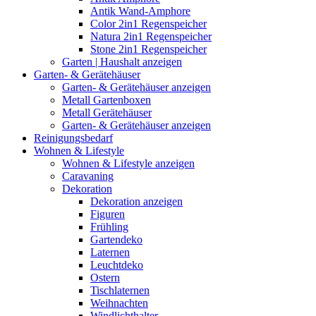
Antik Wand-Amphore
Color 2in1 Regenspeicher
Natura 2in1 Regenspeicher
Stone 2in1 Regenspeicher
Garten | Haushalt anzeigen
Garten- & Gerätehäuser
Garten- & Gerätehäuser anzeigen
Metall Gartenboxen
Metall Gerätehäuser
Garten- & Gerätehäuser anzeigen
Reinigungsbedarf
Wohnen & Lifestyle
Wohnen & Lifestyle anzeigen
Caravaning
Dekoration
Dekoration anzeigen
Figuren
Frühling
Gartendeko
Laternen
Leuchtdeko
Ostern
Tischlaternen
Weihnachten
Windlichthalter