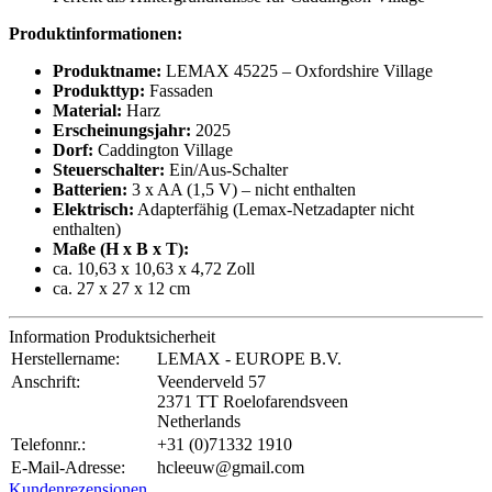
Produktinformationen:
Produktname:
LEMAX 45225 – Oxfordshire Village
Produkttyp:
Fassaden
Material:
Harz
Erscheinungsjahr:
2025
Dorf:
Caddington Village
Steuerschalter:
Ein/Aus-Schalter
Batterien:
3 x AA (1,5 V) – nicht enthalten
Elektrisch:
Adapterfähig (Lemax-Netzadapter nicht
enthalten)
Maße (H x B x T):
ca. 10,63 x 10,63 x 4,72 Zoll
ca. 27 x 27 x 12 cm
Information Produktsicherheit
Herstellername:
LEMAX - EUROPE B.V.
Anschrift:
Veenderveld 57
2371 TT Roelofarendsveen
Netherlands
Telefonnr.:
+31 (0)71332 1910
E-Mail-Adresse:
hcleeuw@gmail.com
Kundenrezensionen