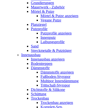
Grundierungen
Mauerwerk - Zubehör
Mörtel & Putze
Mörtel & Putze anzeigen
Vegane Putze
Planziegel
Putzprofile
Putzprofile anzeigen
Innenputz
Laibungsprofile
Sand
Streckmetalle & Putzträger
Innenausbau
Innenausbau anzeigen
Bodentreppen
Dämmstoffe
Dämmstoffe anzeigen
Fußboden-Styropor
Multipor Innendämmung
Trittschall-Styropor
Dichtstoffe & Silikone
Schüttung
Trockenbau
Trockenbau anzeigen
Komplett-Sets