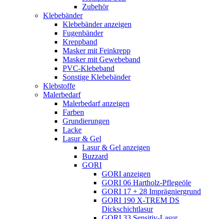
Zubehör
Klebebänder
Klebebänder anzeigen
Fugenbänder
Kreppband
Masker mit Feinkrepp
Masker mit Gewebeband
PVC-Klebeband
Sonstige Klebebänder
Klebstoffe
Malerbedarf
Malerbedarf anzeigen
Farben
Grundierungen
Lacke
Lasur & Gel
Lasur & Gel anzeigen
Buzzard
GORI
GORI anzeigen
GORI 06 Hartholz-Pflegeöle
GORI 17 + 28 Imprägniergrund
GORI 190 X-TREM DS
Dickschichtlasur
GORI 33 Sensitiv-Lasur