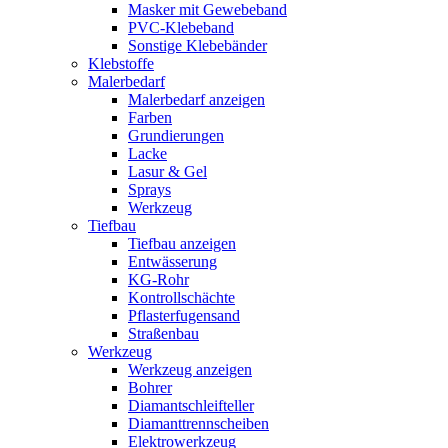
Masker mit Gewebeband
PVC-Klebeband
Sonstige Klebebänder
Klebstoffe
Malerbedarf
Malerbedarf anzeigen
Farben
Grundierungen
Lacke
Lasur & Gel
Sprays
Werkzeug
Tiefbau
Tiefbau anzeigen
Entwässerung
KG-Rohr
Kontrollschächte
Pflasterfugensand
Straßenbau
Werkzeug
Werkzeug anzeigen
Bohrer
Diamantschleifteller
Diamanttrennscheiben
Elektrowerkzeug