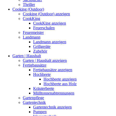
Thriller
Cooking (Outdoor)
Cooking (Outdoor) anzeigen
CookKing
CookKing anzeigen
Feuerschalen
Feuermeister
Landmann
Landmann anzeigen
Grillgeräte
Zubehör
Garten | Haushalt
Garten | Haushalt anzeigen
Fertigbausätze
Fertigbausätze anzeigen
Hochbeete
Hochbeete anzeigen
Hochbeete aus Holz
Kräuterbeete
Mülltonnenabtrennungen
Gartenpflege
Gartentechnik
Gartentechnik anzeigen
Pumpen