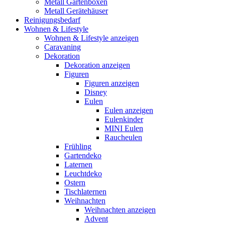
Metall Gartenboxen
Metall Gerätehäuser
Reinigungsbedarf
Wohnen & Lifestyle
Wohnen & Lifestyle anzeigen
Caravaning
Dekoration
Dekoration anzeigen
Figuren
Figuren anzeigen
Disney
Eulen
Eulen anzeigen
Eulenkinder
MINI Eulen
Raucheulen
Frühling
Gartendeko
Laternen
Leuchtdeko
Ostern
Tischlaternen
Weihnachten
Weihnachten anzeigen
Advent