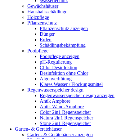
Wassertechnik
Gewächshäuser
Haushaltsschädlinge
Holzpflege
Pflanzenschutz
Pflanzenschutz anzeigen
Dünger
Erden
Schädlingsbekämpfung
Poolpflege
Poolpflege anzeigen
pH-Regulierung
Chlor Desinfektion
Desinfektion ohne Chlor
Algenverhütung
Klares Wasser / Flockungsmittel
Regenwasserspeicher design
Regenwasserspeicher design anzeigen
Antik Amphore
Antik Wand-Amphore
Color 2in1 Regenspeicher
Natura 2in1 Regenspeicher
Stone 2in1 Regenspeicher
Garten- & Gerätehäuser
Garten- & Gerätehäuser anzeigen