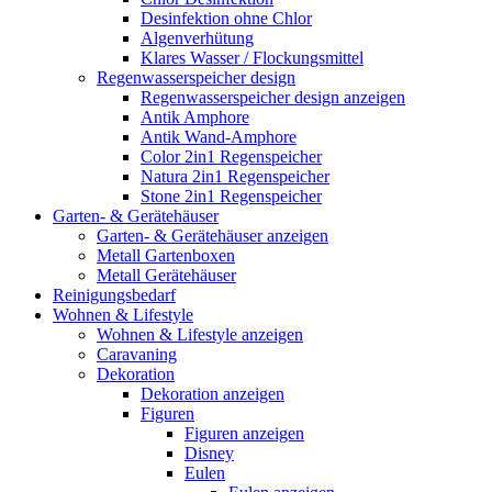
Desinfektion ohne Chlor
Algenverhütung
Klares Wasser / Flockungsmittel
Regenwasserspeicher design
Regenwasserspeicher design anzeigen
Antik Amphore
Antik Wand-Amphore
Color 2in1 Regenspeicher
Natura 2in1 Regenspeicher
Stone 2in1 Regenspeicher
Garten- & Gerätehäuser
Garten- & Gerätehäuser anzeigen
Metall Gartenboxen
Metall Gerätehäuser
Reinigungsbedarf
Wohnen & Lifestyle
Wohnen & Lifestyle anzeigen
Caravaning
Dekoration
Dekoration anzeigen
Figuren
Figuren anzeigen
Disney
Eulen