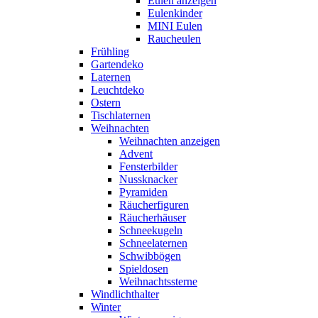
Eulen anzeigen
Eulenkinder
MINI Eulen
Raucheulen
Frühling
Gartendeko
Laternen
Leuchtdeko
Ostern
Tischlaternen
Weihnachten
Weihnachten anzeigen
Advent
Fensterbilder
Nussknacker
Pyramiden
Räucherfiguren
Räucherhäuser
Schneekugeln
Schneelaternen
Schwibbögen
Spieldosen
Weihnachtssterne
Windlichthalter
Winter