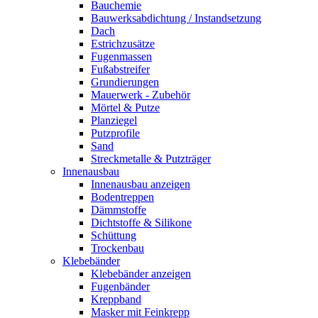
Bauchemie
Bauwerksabdichtung / Instandsetzung
Dach
Estrichzusätze
Fugenmassen
Fußabstreifer
Grundierungen
Mauerwerk - Zubehör
Mörtel & Putze
Planziegel
Putzprofile
Sand
Streckmetalle & Putzträger
Innenausbau
Innenausbau anzeigen
Bodentreppen
Dämmstoffe
Dichtstoffe & Silikone
Schüttung
Trockenbau
Klebebänder
Klebebänder anzeigen
Fugenbänder
Kreppband
Masker mit Feinkrepp