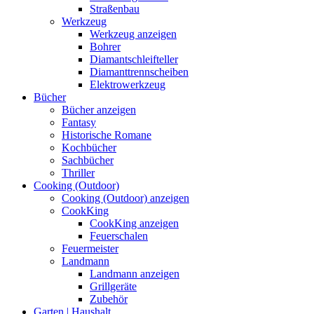
Straßenbau
Werkzeug
Werkzeug anzeigen
Bohrer
Diamantschleifteller
Diamanttrennscheiben
Elektrowerkzeug
Bücher
Bücher anzeigen
Fantasy
Historische Romane
Kochbücher
Sachbücher
Thriller
Cooking (Outdoor)
Cooking (Outdoor) anzeigen
CookKing
CookKing anzeigen
Feuerschalen
Feuermeister
Landmann
Landmann anzeigen
Grillgeräte
Zubehör
Garten | Haushalt