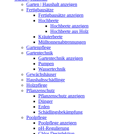
Garten | Haushalt anzeigen
Fertigbausätze
Fertigbausätze anzeigen
Hochbeete
Hochbeete anzeigen
Hochbeete aus Holz
Kräuterbeete
Mülltonnenabtrennungen
Gartenpflege
Gartentechnik
Gartentechnik anzeigen
Pumpen
Wassertechnik
Gewächshäuser
Haushaltsschädlinge
Holzpflege
Pflanzenschutz
Pflanzenschutz anzeigen
Dünger
Erden
Schädlingsbekämpfung
Poolpflege
Poolpflege anzeigen
pH-Regulierung
Chlor Desinfektion