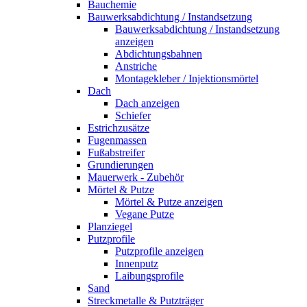
Bauchemie
Bauwerksabdichtung / Instandsetzung
Bauwerksabdichtung / Instandsetzung
anzeigen
Abdichtungsbahnen
Anstriche
Montagekleber / Injektionsmörtel
Dach
Dach anzeigen
Schiefer
Estrichzusätze
Fugenmassen
Fußabstreifer
Grundierungen
Mauerwerk - Zubehör
Mörtel & Putze
Mörtel & Putze anzeigen
Vegane Putze
Planziegel
Putzprofile
Putzprofile anzeigen
Innenputz
Laibungsprofile
Sand
Streckmetalle & Putzträger