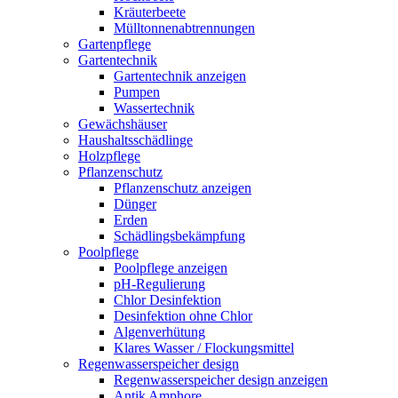
Kräuterbeete
Mülltonnenabtrennungen
Gartenpflege
Gartentechnik
Gartentechnik anzeigen
Pumpen
Wassertechnik
Gewächshäuser
Haushaltsschädlinge
Holzpflege
Pflanzenschutz
Pflanzenschutz anzeigen
Dünger
Erden
Schädlingsbekämpfung
Poolpflege
Poolpflege anzeigen
pH-Regulierung
Chlor Desinfektion
Desinfektion ohne Chlor
Algenverhütung
Klares Wasser / Flockungsmittel
Regenwasserspeicher design
Regenwasserspeicher design anzeigen
Antik Amphore