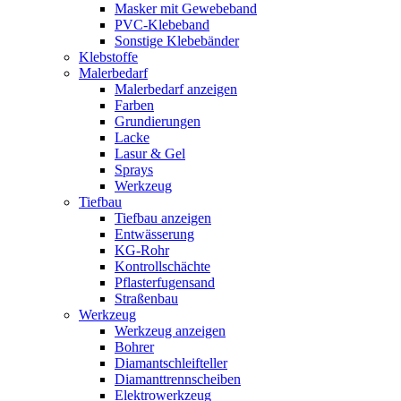
Masker mit Gewebeband
PVC-Klebeband
Sonstige Klebebänder
Klebstoffe
Malerbedarf
Malerbedarf anzeigen
Farben
Grundierungen
Lacke
Lasur & Gel
Sprays
Werkzeug
Tiefbau
Tiefbau anzeigen
Entwässerung
KG-Rohr
Kontrollschächte
Pflasterfugensand
Straßenbau
Werkzeug
Werkzeug anzeigen
Bohrer
Diamantschleifteller
Diamanttrennscheiben
Elektrowerkzeug