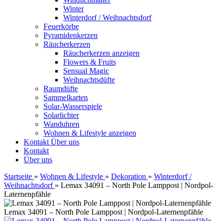
Winter
Winterdorf / Weihnachtsdorf
Feuerkörbe
Pyramidenkerzen
Räucherkerzen
Räucherkerzen anzeigen
Flowers & Fruits
Sensual Magic
Weihnachtsdüfte
Raumdüfte
Sammelkarten
Solar-Wasserspiele
Solarlichter
Wanduhren
Wohnen & Lifestyle anzeigen
Kontakt
Über uns
Kontakt
Über uns
Startseite
»
Wohnen & Lifestyle
»
Dekoration
»
Winterdorf /
Weihnachtsdorf
»
Lemax 34091 – North Pole Lamppost | Nordpol-
Laternenpfähle
Lemax 34091 – North Pole Lamppost | Nordpol-Laternenpfähle