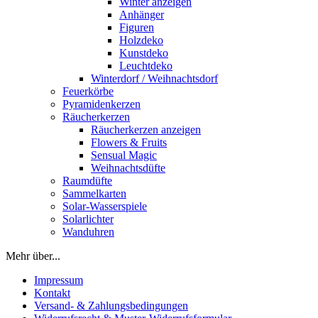
Winter anzeigen
Anhänger
Figuren
Holzdeko
Kunstdeko
Leuchtdeko
Winterdorf / Weihnachtsdorf
Feuerkörbe
Pyramidenkerzen
Räucherkerzen
Räucherkerzen anzeigen
Flowers & Fruits
Sensual Magic
Weihnachtsdüfte
Raumdüfte
Sammelkarten
Solar-Wasserspiele
Solarlichter
Wanduhren
Mehr über...
Impressum
Kontakt
Versand- & Zahlungsbedingungen