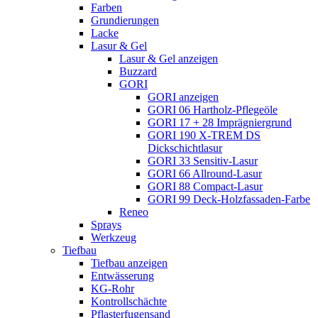
Farben
Grundierungen
Lacke
Lasur & Gel
Lasur & Gel anzeigen
Buzzard
GORI
GORI anzeigen
GORI 06 Hartholz-Pflegeöle
GORI 17 + 28 Imprägniergrund
GORI 190 X-TREM DS
Dickschichtlasur
GORI 33 Sensitiv-Lasur
GORI 66 Allround-Lasur
GORI 88 Compact-Lasur
GORI 99 Deck-Holzfassaden-Farbe
Reneo
Sprays
Werkzeug
Tiefbau
Tiefbau anzeigen
Entwässerung
KG-Rohr
Kontrollschächte
Pflasterfugensand