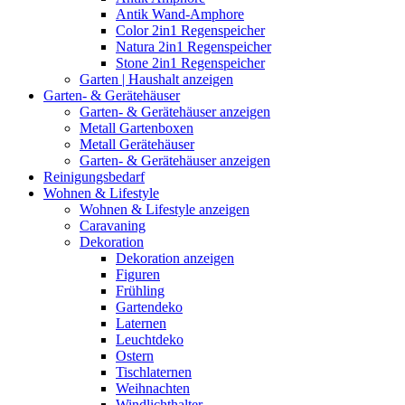
Antik Wand-Amphore
Color 2in1 Regenspeicher
Natura 2in1 Regenspeicher
Stone 2in1 Regenspeicher
Garten | Haushalt anzeigen
Garten- & Gerätehäuser
Garten- & Gerätehäuser anzeigen
Metall Gartenboxen
Metall Gerätehäuser
Garten- & Gerätehäuser anzeigen
Reinigungsbedarf
Wohnen & Lifestyle
Wohnen & Lifestyle anzeigen
Caravaning
Dekoration
Dekoration anzeigen
Figuren
Frühling
Gartendeko
Laternen
Leuchtdeko
Ostern
Tischlaternen
Weihnachten
Windlichthalter