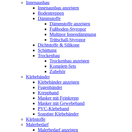
Innenausbau
Innenausbau anzeigen
Bodentreppen
Dämmstoffe
Dämmstoffe anzeigen
Fußboden-Styropor
Multipor Innendämmung
Trittschall-Styropor
Dichtstoffe & Silikone
Schüttung
Trockenbau
Trockenbau anzeigen
Komplett-Sets
Zubehör
Klebebänder
Klebebänder anzeigen
Fugenbänder
Kreppband
Masker mit Feinkrepp
Masker mit Gewebeband
PVC-Klebeband
Sonstige Klebebänder
Klebstoffe
Malerbedarf
Malerbedarf anzeigen