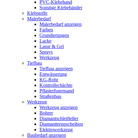
PVC-Klebeband
Sonstige Klebebänder
Klebstoffe
Malerbedarf
Malerbedarf anzeigen
Farben
Grundierungen
Lacke
Lasur & Gel
Sprays
Werkzeug
Tiefbau
Tiefbau anzeigen
Entwässerung
KG-Rohr
Kontrollschächte
Pflasterfugensand
Straßenbau
Werkzeug
Werkzeug anzeigen
Bohrer
Diamantschleifteller
Diamanttrennscheiben
Elektrowerkzeug
Baubedarf anzeigen