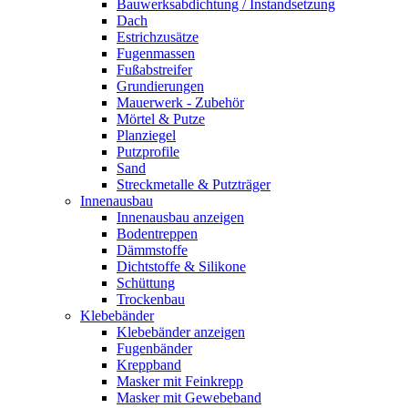
Bauwerksabdichtung / Instandsetzung
Dach
Estrichzusätze
Fugenmassen
Fußabstreifer
Grundierungen
Mauerwerk - Zubehör
Mörtel & Putze
Planziegel
Putzprofile
Sand
Streckmetalle & Putzträger
Innenausbau
Innenausbau anzeigen
Bodentreppen
Dämmstoffe
Dichtstoffe & Silikone
Schüttung
Trockenbau
Klebebänder
Klebebänder anzeigen
Fugenbänder
Kreppband
Masker mit Feinkrepp
Masker mit Gewebeband