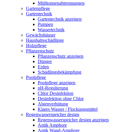
Mülltonnenabtrennungen
Gartenpflege
Gartentechnik
Gartentechnik anzeigen
Pumpen
Wassertechnik
Gewächshäuser
Haushaltsschädlinge
Holzpflege
Pflanzenschutz
Pflanzenschutz anzeigen
Dünger
Erden
Schädlingsbekämpfung
Poolpflege
Poolpflege anzeigen
pH-Regulierung
Chlor Desinfektion
Desinfektion ohne Chlor
Algenverhütung
Klares Wasser / Flockungsmittel
Regenwasserspeicher design
Regenwasserspeicher design anzeigen
Antik Amphore
Antik Wand-Amphore