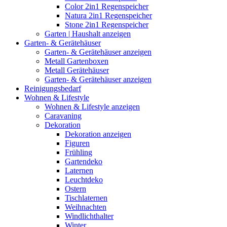
Color 2in1 Regenspeicher
Natura 2in1 Regenspeicher
Stone 2in1 Regenspeicher
Garten | Haushalt anzeigen
Garten- & Gerätehäuser
Garten- & Gerätehäuser anzeigen
Metall Gartenboxen
Metall Gerätehäuser
Garten- & Gerätehäuser anzeigen
Reinigungsbedarf
Wohnen & Lifestyle
Wohnen & Lifestyle anzeigen
Caravaning
Dekoration
Dekoration anzeigen
Figuren
Frühling
Gartendeko
Laternen
Leuchtdeko
Ostern
Tischlaternen
Weihnachten
Windlichthalter
Winter