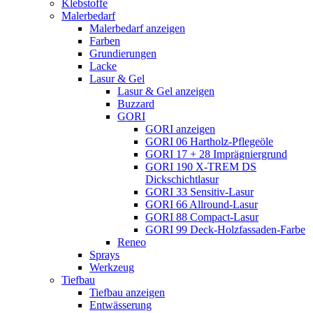
Klebstoffe
Malerbedarf
Malerbedarf anzeigen
Farben
Grundierungen
Lacke
Lasur & Gel
Lasur & Gel anzeigen
Buzzard
GORI
GORI anzeigen
GORI 06 Hartholz-Pflegeöle
GORI 17 + 28 Imprägniergrund
GORI 190 X-TREM DS
Dickschichtlasur
GORI 33 Sensitiv-Lasur
GORI 66 Allround-Lasur
GORI 88 Compact-Lasur
GORI 99 Deck-Holzfassaden-Farbe
Reneo
Sprays
Werkzeug
Tiefbau
Tiefbau anzeigen
Entwässerung