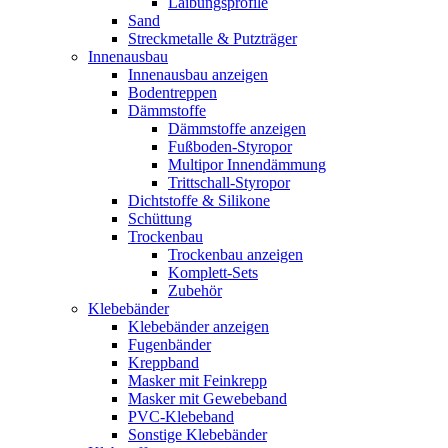
Laibungsprofile
Sand
Streckmetalle & Putzträger
Innenausbau
Innenausbau anzeigen
Bodentreppen
Dämmstoffe
Dämmstoffe anzeigen
Fußboden-Styropor
Multipor Innendämmung
Trittschall-Styropor
Dichtstoffe & Silikone
Schüttung
Trockenbau
Trockenbau anzeigen
Komplett-Sets
Zubehör
Klebebänder
Klebebänder anzeigen
Fugenbänder
Kreppband
Masker mit Feinkrepp
Masker mit Gewebeband
PVC-Klebeband
Sonstige Klebebänder