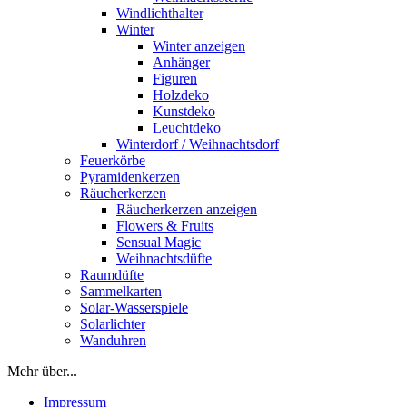
Windlichthalter
Winter
Winter anzeigen
Anhänger
Figuren
Holzdeko
Kunstdeko
Leuchtdeko
Winterdorf / Weihnachtsdorf
Feuerkörbe
Pyramidenkerzen
Räucherkerzen
Räucherkerzen anzeigen
Flowers & Fruits
Sensual Magic
Weihnachtsdüfte
Raumdüfte
Sammelkarten
Solar-Wasserspiele
Solarlichter
Wanduhren
Mehr über...
Impressum