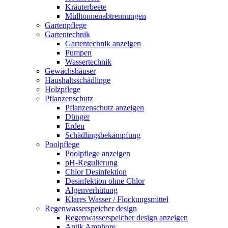
Kräuterbeete
Mülltonnenabtrennungen
Gartenpflege
Gartentechnik
Gartentechnik anzeigen
Pumpen
Wassertechnik
Gewächshäuser
Haushaltsschädlinge
Holzpflege
Pflanzenschutz
Pflanzenschutz anzeigen
Dünger
Erden
Schädlingsbekämpfung
Poolpflege
Poolpflege anzeigen
pH-Regulierung
Chlor Desinfektion
Desinfektion ohne Chlor
Algenverhütung
Klares Wasser / Flockungsmittel
Regenwasserspeicher design
Regenwasserspeicher design anzeigen
Antik Amphore