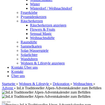
Winter
Winterdorf / Weihnachtsdorf
Feuerkörbe
Pyramidenkerzen
Räucherkerzen
Räucherkerzen anzeigen
Flowers & Fruits
Sensual Magic
Weihnachtsdüfte
Raumdüfte
Sammelkarten
Solar-Wasserspiele
Solarlichter
Wanduhren
Wohnen & Lifestyle anzeigen
Kontakt
Über uns
Kontakt
Über uns
Startseite
»
Wohnen & Lifestyle
»
Dekoration
»
Weihnachten
»
Advent
»
InLit Traditioneller Alpen-Adventskalender zum Befüllen