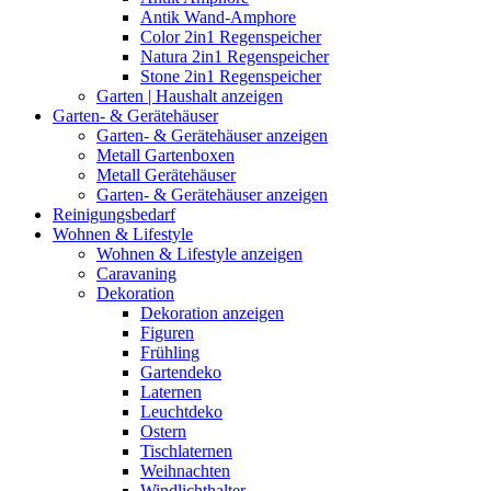
Antik Wand-Amphore
Color 2in1 Regenspeicher
Natura 2in1 Regenspeicher
Stone 2in1 Regenspeicher
Garten | Haushalt anzeigen
Garten- & Gerätehäuser
Garten- & Gerätehäuser anzeigen
Metall Gartenboxen
Metall Gerätehäuser
Garten- & Gerätehäuser anzeigen
Reinigungsbedarf
Wohnen & Lifestyle
Wohnen & Lifestyle anzeigen
Caravaning
Dekoration
Dekoration anzeigen
Figuren
Frühling
Gartendeko
Laternen
Leuchtdeko
Ostern
Tischlaternen
Weihnachten
Windlichthalter