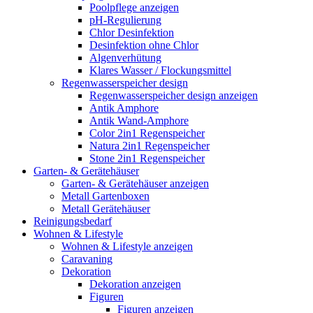
Poolpflege anzeigen
pH-Regulierung
Chlor Desinfektion
Desinfektion ohne Chlor
Algenverhütung
Klares Wasser / Flockungsmittel
Regenwasserspeicher design
Regenwasserspeicher design anzeigen
Antik Amphore
Antik Wand-Amphore
Color 2in1 Regenspeicher
Natura 2in1 Regenspeicher
Stone 2in1 Regenspeicher
Garten- & Gerätehäuser
Garten- & Gerätehäuser anzeigen
Metall Gartenboxen
Metall Gerätehäuser
Reinigungsbedarf
Wohnen & Lifestyle
Wohnen & Lifestyle anzeigen
Caravaning
Dekoration
Dekoration anzeigen
Figuren
Figuren anzeigen