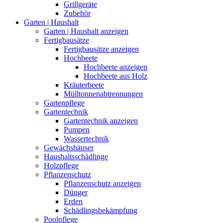
Grillgeräte
Zubehör
Garten | Haushalt
Garten | Haushalt anzeigen
Fertigbausätze
Fertigbausätze anzeigen
Hochbeete
Hochbeete anzeigen
Hochbeete aus Holz
Kräuterbeete
Mülltonnenabtrennungen
Gartenpflege
Gartentechnik
Gartentechnik anzeigen
Pumpen
Wassertechnik
Gewächshäuser
Haushaltsschädlinge
Holzpflege
Pflanzenschutz
Pflanzenschutz anzeigen
Dünger
Erden
Schädlingsbekämpfung
Poolpflege