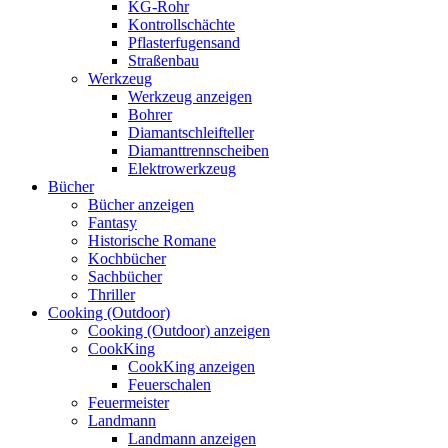
KG-Rohr
Kontrollschächte
Pflasterfugensand
Straßenbau
Werkzeug
Werkzeug anzeigen
Bohrer
Diamantschleifteller
Diamanttrennscheiben
Elektrowerkzeug
Bücher
Bücher anzeigen
Fantasy
Historische Romane
Kochbücher
Sachbücher
Thriller
Cooking (Outdoor)
Cooking (Outdoor) anzeigen
CookKing
CookKing anzeigen
Feuerschalen
Feuermeister
Landmann
Landmann anzeigen