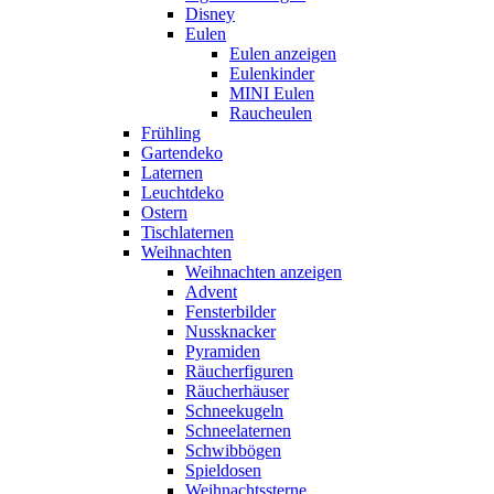
Disney
Eulen
Eulen anzeigen
Eulenkinder
MINI Eulen
Raucheulen
Frühling
Gartendeko
Laternen
Leuchtdeko
Ostern
Tischlaternen
Weihnachten
Weihnachten anzeigen
Advent
Fensterbilder
Nussknacker
Pyramiden
Räucherfiguren
Räucherhäuser
Schneekugeln
Schneelaternen
Schwibbögen
Spieldosen
Weihnachtssterne