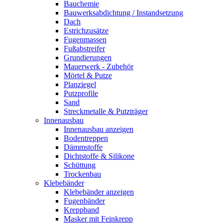
Bauchemie
Bauwerksabdichtung / Instandsetzung
Dach
Estrichzusätze
Fugenmassen
Fußabstreifer
Grundierungen
Mauerwerk - Zubehör
Mörtel & Putze
Planziegel
Putzprofile
Sand
Streckmetalle & Putzträger
Innenausbau
Innenausbau anzeigen
Bodentreppen
Dämmstoffe
Dichtstoffe & Silikone
Schüttung
Trockenbau
Klebebänder
Klebebänder anzeigen
Fugenbänder
Kreppband
Masker mit Feinkrepp