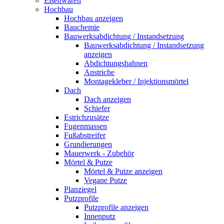
Eisenwaren
Hochbau
Hochbau anzeigen
Bauchemie
Bauwerksabdichtung / Instandsetzung
Bauwerksabdichtung / Instandsetzung
anzeigen
Abdichtungsbahnen
Anstriche
Montagekleber / Injektionsmörtel
Dach
Dach anzeigen
Schiefer
Estrichzusätze
Fugenmassen
Fußabstreifer
Grundierungen
Mauerwerk - Zubehör
Mörtel & Putze
Mörtel & Putze anzeigen
Vegane Putze
Planziegel
Putzprofile
Putzprofile anzeigen
Innenputz