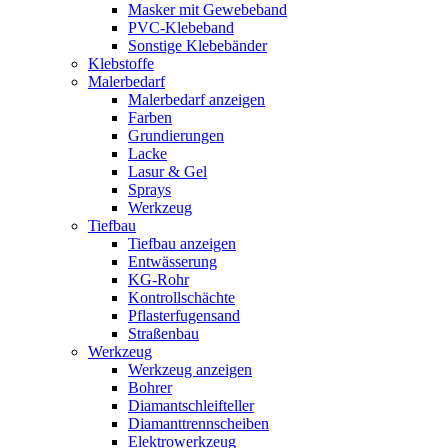
Masker mit Gewebeband
PVC-Klebeband
Sonstige Klebebänder
Klebstoffe
Malerbedarf
Malerbedarf anzeigen
Farben
Grundierungen
Lacke
Lasur & Gel
Sprays
Werkzeug
Tiefbau
Tiefbau anzeigen
Entwässerung
KG-Rohr
Kontrollschächte
Pflasterfugensand
Straßenbau
Werkzeug
Werkzeug anzeigen
Bohrer
Diamantschleifteller
Diamanttrennscheiben
Elektrowerkzeug