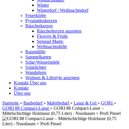
Winter
Winterdorf / Weihnachtsdorf
Feuerkörbe
Pyramidenkerzen
Räucherkerzen
Räucherkerzen anzeigen
Flowers & Fruits
Sensual Magic
Weihnachtsdüfte
Raumdüfte
Sammelkarten
Solar-Wasserspiele
Solarlichter
Wanduhren
Wohnen & Lifestyle anzeigen
Kontakt
Über uns
Kontakt
Über uns
Startseite
»
Baubedarf
»
Malerbedarf
»
Lasur & Gel
»
GORI
»
GORI 88 Compact-Lasur
»
GORI 88 Compact-Lasur –
Mittelschichtige Holzlasur (0,75 Liter) - Nussbaum + Profi Pinsel