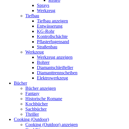
Reneo
Sprays
Werkzeug
Tiefbau
Tiefbau anzeigen
Entwässerung
KG-Rohr
Kontrollschächte
Pflasterfugensand
Straßenbau
Werkzeug
Werkzeug anzeigen
Bohrer
Diamantschleifteller
Diamanttrennscheiben
Elektrowerkzeug
Bücher
Bücher anzeigen
Fantasy
Historische Romane
Kochbücher
Sachbücher
Thriller
Cooking (Outdoor)
Cooking (Outdoor) anzeigen