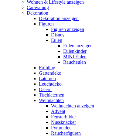
Wohnen & Lifestyle anzeigen
Caravaning
Dekoration
Dekoration anzeigen
Figuren
Figuren anzeigen
Disney
Eulen
Eulen anzeigen
Eulenkinder
MINI Eulen
Raucheulen
Frühling
Gartendeko
Laternen
Leuchtdeko
Ostern
Tischlaternen
Weihnachten
Weihnachten anzeigen
Advent
Fensterbilder
Nussknacker
Pyramiden
Räucherfiguren