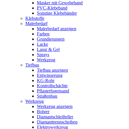
Masker mit Gewebeband
PVC-Klebeband
Sonstige Klebebänder
Klebstoffe
Malerbedarf
Malerbedarf anzeigen
Farben
Grundierungen
Lacke
Lasur & Gel
Sprays
Werkzeug
Tiefbau
Tiefbau anzeigen
Entwässerung
KG-Rohr
Kontrollschächte
Pflasterfugensand
Straßenbau
Werkzeug
Werkzeug anzeigen
Bohrer
Diamantschleifteller
Diamanttrennscheiben
Elektrowerkzeug