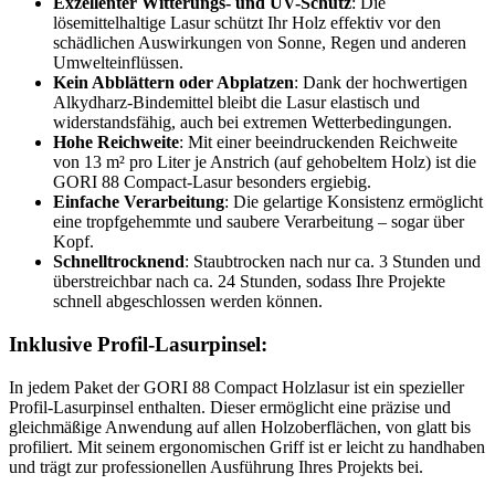
Exzellenter Witterungs- und UV-Schutz
: Die
lösemittelhaltige Lasur schützt Ihr Holz effektiv vor den
schädlichen Auswirkungen von Sonne, Regen und anderen
Umwelteinflüssen.
Kein Abblättern oder Abplatzen
: Dank der hochwertigen
Alkydharz-Bindemittel bleibt die Lasur elastisch und
widerstandsfähig, auch bei extremen Wetterbedingungen.
Hohe Reichweite
: Mit einer beeindruckenden Reichweite
von 13 m² pro Liter je Anstrich (auf gehobeltem Holz) ist die
GORI 88 Compact-Lasur besonders ergiebig.
Einfache Verarbeitung
: Die gelartige Konsistenz ermöglicht
eine tropfgehemmte und saubere Verarbeitung – sogar über
Kopf.
Schnelltrocknend
: Staubtrocken nach nur ca. 3 Stunden und
überstreichbar nach ca. 24 Stunden, sodass Ihre Projekte
schnell abgeschlossen werden können.
Inklusive Profil-Lasurpinsel:
In jedem Paket der GORI 88 Compact Holzlasur ist ein spezieller
Profil-Lasurpinsel enthalten. Dieser ermöglicht eine präzise und
gleichmäßige Anwendung auf allen Holzoberflächen, von glatt bis
profiliert. Mit seinem ergonomischen Griff ist er leicht zu handhaben
und trägt zur professionellen Ausführung Ihres Projekts bei.