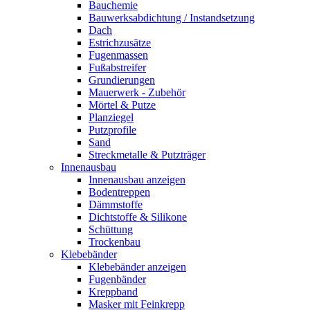
Bauchemie
Bauwerksabdichtung / Instandsetzung
Dach
Estrichzusätze
Fugenmassen
Fußabstreifer
Grundierungen
Mauerwerk - Zubehör
Mörtel & Putze
Planziegel
Putzprofile
Sand
Streckmetalle & Putzträger
Innenausbau
Innenausbau anzeigen
Bodentreppen
Dämmstoffe
Dichtstoffe & Silikone
Schüttung
Trockenbau
Klebebänder
Klebebänder anzeigen
Fugenbänder
Kreppband
Masker mit Feinkrepp