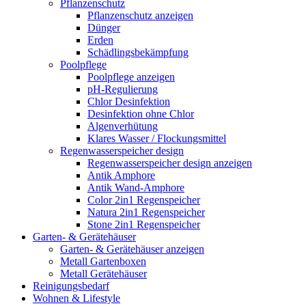
Pflanzenschutz
Pflanzenschutz anzeigen
Dünger
Erden
Schädlingsbekämpfung
Poolpflege
Poolpflege anzeigen
pH-Regulierung
Chlor Desinfektion
Desinfektion ohne Chlor
Algenverhütung
Klares Wasser / Flockungsmittel
Regenwasserspeicher design
Regenwasserspeicher design anzeigen
Antik Amphore
Antik Wand-Amphore
Color 2in1 Regenspeicher
Natura 2in1 Regenspeicher
Stone 2in1 Regenspeicher
Garten- & Gerätehäuser
Garten- & Gerätehäuser anzeigen
Metall Gartenboxen
Metall Gerätehäuser
Reinigungsbedarf
Wohnen & Lifestyle