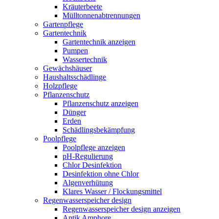
Kräuterbeete
Mülltonnenabtrennungen
Gartenpflege
Gartentechnik
Gartentechnik anzeigen
Pumpen
Wassertechnik
Gewächshäuser
Haushaltsschädlinge
Holzpflege
Pflanzenschutz
Pflanzenschutz anzeigen
Dünger
Erden
Schädlingsbekämpfung
Poolpflege
Poolpflege anzeigen
pH-Regulierung
Chlor Desinfektion
Desinfektion ohne Chlor
Algenverhütung
Klares Wasser / Flockungsmittel
Regenwasserspeicher design
Regenwasserspeicher design anzeigen
Antik Amphore