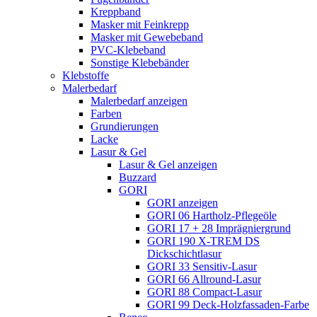
Kreppband
Masker mit Feinkrepp
Masker mit Gewebeband
PVC-Klebeband
Sonstige Klebebänder
Klebstoffe
Malerbedarf
Malerbedarf anzeigen
Farben
Grundierungen
Lacke
Lasur & Gel
Lasur & Gel anzeigen
Buzzard
GORI
GORI anzeigen
GORI 06 Hartholz-Pflegeöle
GORI 17 + 28 Imprägniergrund
GORI 190 X-TREM DS
Dickschichtlasur
GORI 33 Sensitiv-Lasur
GORI 66 Allround-Lasur
GORI 88 Compact-Lasur
GORI 99 Deck-Holzfassaden-Farbe