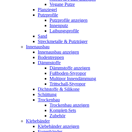
Vegane Putze
Planziegel
Putzprofile
Putzprofile anzeigen
Innenputz
Laibungsprofile
Sand
Streckmetalle & Putzträger
Innenausbau
Innenausbau anzeigen
Bodentreppen
Dämmstoffe
Dämmstoffe anzeigen
Fußboden-Styropor
Multipor Innendämmung
Trittschall-Styropor
Dichtstoffe & Silikone
Schüttung
Trockenbau
Trockenbau anzeigen
Komplett-Sets
Zubehör
Klebebänder
Klebebänder anzeigen
Fugenbänder