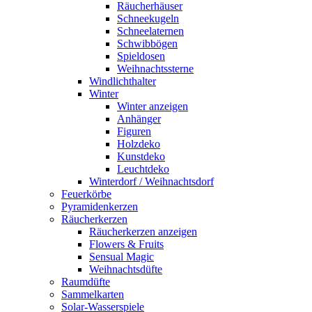
Räucherhäuser
Schneekugeln
Schneelaternen
Schwibbögen
Spieldosen
Weihnachtssterne
Windlichthalter
Winter
Winter anzeigen
Anhänger
Figuren
Holzdeko
Kunstdeko
Leuchtdeko
Winterdorf / Weihnachtsdorf
Feuerkörbe
Pyramidenkerzen
Räucherkerzen
Räucherkerzen anzeigen
Flowers & Fruits
Sensual Magic
Weihnachtsdüfte
Raumdüfte
Sammelkarten
Solar-Wasserspiele