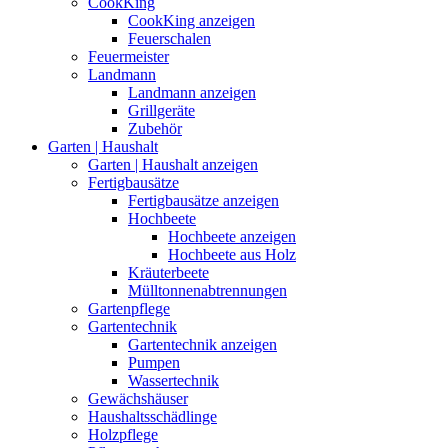
CookKing
CookKing anzeigen
Feuerschalen
Feuermeister
Landmann
Landmann anzeigen
Grillgeräte
Zubehör
Garten | Haushalt
Garten | Haushalt anzeigen
Fertigbausätze
Fertigbausätze anzeigen
Hochbeete
Hochbeete anzeigen
Hochbeete aus Holz
Kräuterbeete
Mülltonnenabtrennungen
Gartenpflege
Gartentechnik
Gartentechnik anzeigen
Pumpen
Wassertechnik
Gewächshäuser
Haushaltsschädlinge
Holzpflege