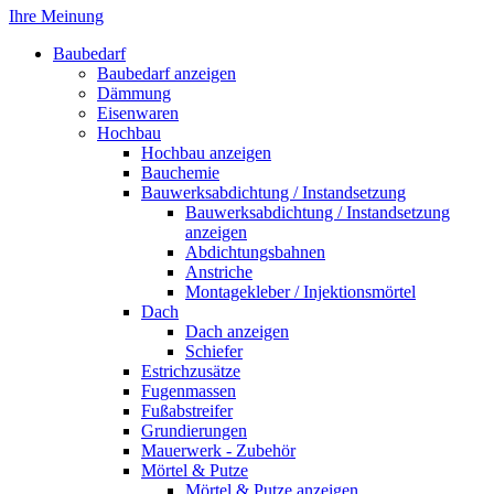
Ihre Meinung
Baubedarf
Baubedarf anzeigen
Dämmung
Eisenwaren
Hochbau
Hochbau anzeigen
Bauchemie
Bauwerksabdichtung / Instandsetzung
Bauwerksabdichtung / Instandsetzung
anzeigen
Abdichtungsbahnen
Anstriche
Montagekleber / Injektionsmörtel
Dach
Dach anzeigen
Schiefer
Estrichzusätze
Fugenmassen
Fußabstreifer
Grundierungen
Mauerwerk - Zubehör
Mörtel & Putze
Mörtel & Putze anzeigen