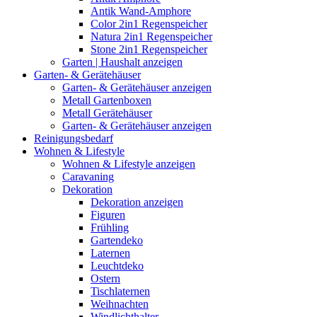
Antik Wand-Amphore
Color 2in1 Regenspeicher
Natura 2in1 Regenspeicher
Stone 2in1 Regenspeicher
Garten | Haushalt anzeigen
Garten- & Gerätehäuser
Garten- & Gerätehäuser anzeigen
Metall Gartenboxen
Metall Gerätehäuser
Garten- & Gerätehäuser anzeigen
Reinigungsbedarf
Wohnen & Lifestyle
Wohnen & Lifestyle anzeigen
Caravaning
Dekoration
Dekoration anzeigen
Figuren
Frühling
Gartendeko
Laternen
Leuchtdeko
Ostern
Tischlaternen
Weihnachten
Windlichthalter