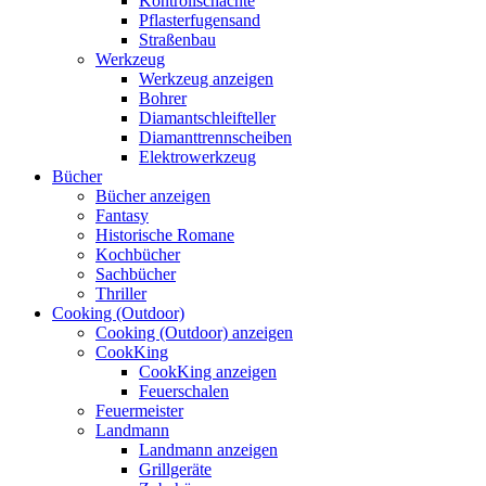
Kontrollschächte
Pflasterfugensand
Straßenbau
Werkzeug
Werkzeug anzeigen
Bohrer
Diamantschleifteller
Diamanttrennscheiben
Elektrowerkzeug
Bücher
Bücher anzeigen
Fantasy
Historische Romane
Kochbücher
Sachbücher
Thriller
Cooking (Outdoor)
Cooking (Outdoor) anzeigen
CookKing
CookKing anzeigen
Feuerschalen
Feuermeister
Landmann
Landmann anzeigen
Grillgeräte