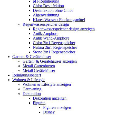
pH-Regulierung
Chlor Desinfektion
Desinfektion ohne Chlor
Algenverhütung
Klares Wasser / Flockungsmittel
Regenwasserspeicher design
Regenwasserspeicher design anzeigen
Antik Amphore
Antik Wand-Amphore
Color 2in1 Regenspeicher
Natura 2in1 Regenspeicher
Stone 2in1 Regenspeicher
Garten- & Gerätehäuser
Garten- & Gerätehäuser anzeigen
Metall Gartenboxen
Metall Gerätehäuser
Reinigungsbedarf
Wohnen & Lifestyle
Wohnen & Lifestyle anzeigen
Caravaning
Dekoration
Dekoration anzeigen
Figuren
Figuren anzeigen
Disney