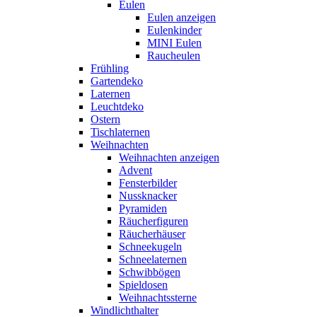
Eulen
Eulen anzeigen
Eulenkinder
MINI Eulen
Raucheulen
Frühling
Gartendeko
Laternen
Leuchtdeko
Ostern
Tischlaternen
Weihnachten
Weihnachten anzeigen
Advent
Fensterbilder
Nussknacker
Pyramiden
Räucherfiguren
Räucherhäuser
Schneekugeln
Schneelaternen
Schwibbögen
Spieldosen
Weihnachtssterne
Windlichthalter