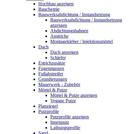
Hochbau anzeigen
Bauchemie
Bauwerksabdichtung / Instandsetzung
Bauwerksabdichtung / Instandsetzung
anzeigen
Abdichtungsbahnen
Anstriche
Montagekleber / Injektionsmörtel
Dach
Dach anzeigen
Schiefer
Estrichzusätze
Fugenmassen
Fußabstreifer
Grundierungen
Mauerwerk - Zubehör
Mörtel & Putze
Mörtel & Putze anzeigen
Vegane Putze
Planziegel
Putzprofile
Putzprofile anzeigen
Innenputz
Laibungsprofile
Sand