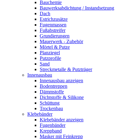
Bauchemie
Bauwerksabdichtung / Instandsetzung
Dach
Estrichzusätze
Fugenmassen
Fußabstreifer
Grundierungen
Mauerwerk - Zubehör
Mörtel & Putze
Planziegel
Putzprofile
Sand
Streckmetalle & Putzträger
Innenausbau
Innenausbau anzeigen
Bodentreppen
Dämmstoffe
Dichtstoffe & Silikone
Schüttung
Trockenbau
Klebebänder
Klebebänder anzeigen
Fugenbänder
Kreppband
Masker mit Feinkrepp