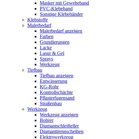
Masker mit Gewebeband
PVC-Klebeband
Sonstige Klebebänder
Klebstoffe
Malerbedarf
Malerbedarf anzeigen
Farben
Grundierungen
Lacke
Lasur & Gel
Sprays
Werkzeug
Tiefbau
Tiefbau anzeigen
Entwässerung
KG-Rohr
Kontrollschächte
Pflasterfugensand
Straßenbau
Werkzeug
Werkzeug anzeigen
Bohrer
Diamantschleifteller
Diamanttrennscheiben
Elektrowerkzeug