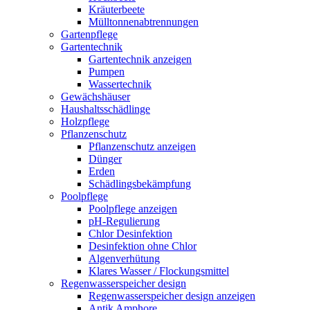
Kräuterbeete
Mülltonnenabtrennungen
Gartenpflege
Gartentechnik
Gartentechnik anzeigen
Pumpen
Wassertechnik
Gewächshäuser
Haushaltsschädlinge
Holzpflege
Pflanzenschutz
Pflanzenschutz anzeigen
Dünger
Erden
Schädlingsbekämpfung
Poolpflege
Poolpflege anzeigen
pH-Regulierung
Chlor Desinfektion
Desinfektion ohne Chlor
Algenverhütung
Klares Wasser / Flockungsmittel
Regenwasserspeicher design
Regenwasserspeicher design anzeigen
Antik Amphore