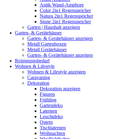
Antik Wand-Amphore
Color 2in1 Regenspeicher
Natura 2in1 Regenspeicher
Stone 2in1 Regenspeicher
Garten | Haushalt anzeigen
Garten- & Gerätehäuser
Garten- & Gerätehäuser anzeigen
Metall Gartenboxen
Metall Gerätehäuser
Garten- & Gerätehäuser anzeigen
Reinigungsbedarf
Wohnen & Lifestyle
Wohnen & Lifestyle anzeigen
Caravaning
Dekoration
Dekoration anzeigen
Figuren
Frühling
Gartendeko
Laternen
Leuchtdeko
Ostern
Tischlaternen
Weihnachten
Windlichthalter