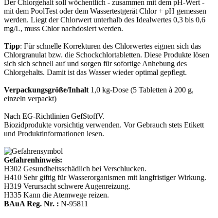
Der Chlorgehalt soll wöchentlich - zusammen mit dem pH-Wert -
mit dem PoolTest oder dem Wassertestgerät Chlor + pH gemessen
werden. Liegt der Chlorwert unterhalb des Idealwertes 0,3 bis 0,6
mg/L, muss Chlor nachdosiert werden.
Tipp
: Für schnelle Korrekturen des Chlorwertes eignen sich das
Chlorgranulat bzw. die Schockchlortabletten. Diese Produkte lösen
sich sich schnell auf und sorgen für sofortige Anhebung des
Chlorgehalts. Damit ist das Wasser wieder optimal gepflegt.
Verpackungsgröße/Inhalt
1,0 kg-Dose (5 Tabletten à 200 g,
einzeln verpackt)
Nach EG-Richtlinien GefStoffV.
Biozidprodukte vorsichtig verwenden. Vor Gebrauch stets Etikett
und Produktinformationen lesen.
Gefahrenhinweis:
H302 Gesundheitsschädlich bei Verschlucken.
H410 Sehr giftig für Wasserorganismen mit langfristiger Wirkung.
H319 Verursacht schwere Augenreizung.
H335 Kann die Atemwege reizen.
BAuA Reg. Nr. :
N-95811