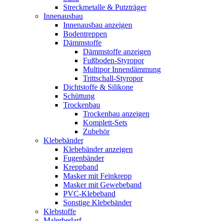
Streckmetalle & Putzträger
Innenausbau
Innenausbau anzeigen
Bodentreppen
Dämmstoffe
Dämmstoffe anzeigen
Fußboden-Styropor
Multipor Innendämmung
Trittschall-Styropor
Dichtstoffe & Silikone
Schüttung
Trockenbau
Trockenbau anzeigen
Komplett-Sets
Zubehör
Klebebänder
Klebebänder anzeigen
Fugenbänder
Kreppband
Masker mit Feinkrepp
Masker mit Gewebeband
PVC-Klebeband
Sonstige Klebebänder
Klebstoffe
Malerbedarf