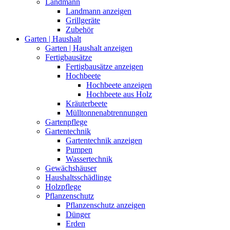
Landmann
Landmann anzeigen
Grillgeräte
Zubehör
Garten | Haushalt
Garten | Haushalt anzeigen
Fertigbausätze
Fertigbausätze anzeigen
Hochbeete
Hochbeete anzeigen
Hochbeete aus Holz
Kräuterbeete
Mülltonnenabtrennungen
Gartenpflege
Gartentechnik
Gartentechnik anzeigen
Pumpen
Wassertechnik
Gewächshäuser
Haushaltsschädlinge
Holzpflege
Pflanzenschutz
Pflanzenschutz anzeigen
Dünger
Erden