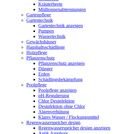
Kräuterbeete
Mülltonnenabtrennungen
Gartenpflege
Gartentechnik
Gartentechnik anzeigen
Pumpen
Wassertechnik
Gewächshäuser
Haushaltsschädlinge
Holzpflege
Pflanzenschutz
Pflanzenschutz anzeigen
Dünger
Erden
Schädlingsbekämpfung
Poolpflege
Poolpflege anzeigen
pH-Regulierung
Chlor Desinfektion
Desinfektion ohne Chlor
Algenverhütung
Klares Wasser / Flockungsmittel
Regenwasserspeicher design
Regenwasserspeicher design anzeigen
Antik Amphore