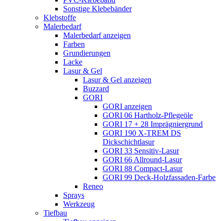
Sonstige Klebebänder
Klebstoffe
Malerbedarf
Malerbedarf anzeigen
Farben
Grundierungen
Lacke
Lasur & Gel
Lasur & Gel anzeigen
Buzzard
GORI
GORI anzeigen
GORI 06 Hartholz-Pflegeöle
GORI 17 + 28 Imprägniergrund
GORI 190 X-TREM DS
Dickschichtlasur
GORI 33 Sensitiv-Lasur
GORI 66 Allround-Lasur
GORI 88 Compact-Lasur
GORI 99 Deck-Holzfassaden-Farbe
Reneo
Sprays
Werkzeug
Tiefbau