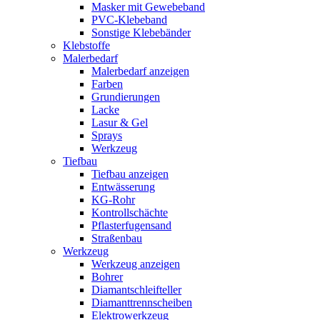
Masker mit Gewebeband
PVC-Klebeband
Sonstige Klebebänder
Klebstoffe
Malerbedarf
Malerbedarf anzeigen
Farben
Grundierungen
Lacke
Lasur & Gel
Sprays
Werkzeug
Tiefbau
Tiefbau anzeigen
Entwässerung
KG-Rohr
Kontrollschächte
Pflasterfugensand
Straßenbau
Werkzeug
Werkzeug anzeigen
Bohrer
Diamantschleifteller
Diamanttrennscheiben
Elektrowerkzeug