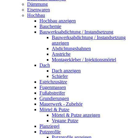
Dämmung
Eisenwaren
Hochbau
Hochbau anzeigen
Bauchemie
Bauwerksabdichtung / Instandsetzung
Bauwerksabdichtung / Instandsetzung
anzeigen
Abdichtungsbahnen
Anstriche
Montagekleber / Injektionsmörtel
Dach
Dach anzeigen
Schiefer
Estrichzusätze
Fugenmassen
Fußabstreifer
Grundierungen
Mauerwerk - Zubehör
Mörtel & Putze
Mörtel & Putze anzeigen
Vegane Putze
Planziegel
Putzprofile
Putzprofile anzeigen