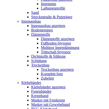
Innenputz
Laibungsprofile
Sand
Streckmetalle & Putzträger
Innenausbau
Innenausbau anzeigen
Bodentreppen
Dämmstoffe
Dämmstoffe anzeigen
Fußboden-Styropor
Multipor Innendämmung
Trittschall-Styropor
Dichtstoffe & Silikone
Schüttung
Trockenbau
Trockenbau anzeigen
Komplett-Sets
Zubehör
Klebebänder
Klebebänder anzeigen
Fugenbänder
Kreppband
Masker mit Feinkrepp
Masker mit Gewebeband
PVC-Klebeband