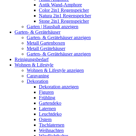
Antik Wand-Amphore
Color 2in1 Regenspeicher
Natura 2in1 Regenspeicher
Stone 2in1 Regenspeicher
Garten | Haushalt anzeigen
Garten- & Gerätehäuser
Garten- & Gerätehäuser anzeigen
Metall Gartenboxen
Metall Gerätehäuser
Garten- & Gerätehäuser anzeigen
Reinigungsbedarf
Wohnen & Lifestyle
Wohnen & Lifestyle anzeigen
Caravaning
Dekoration
Dekoration anzeigen
Figuren
Frühling
Gartendeko
Laternen
Leuchtdeko
Ostern
Tischlaternen
Weihnachten
Windlichthalter