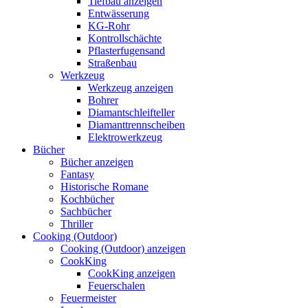
Tiefbau anzeigen
Entwässerung
KG-Rohr
Kontrollschächte
Pflasterfugensand
Straßenbau
Werkzeug
Werkzeug anzeigen
Bohrer
Diamantschleifteller
Diamanttrennscheiben
Elektrowerkzeug
Bücher
Bücher anzeigen
Fantasy
Historische Romane
Kochbücher
Sachbücher
Thriller
Cooking (Outdoor)
Cooking (Outdoor) anzeigen
CookKing
CookKing anzeigen
Feuerschalen
Feuermeister