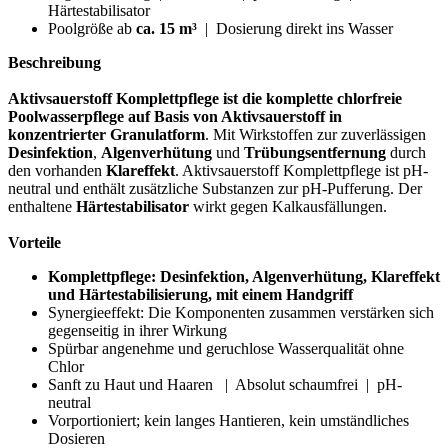
Härtestabilisator
Poolgröße ab
ca. 15 m³
| Dosierung direkt ins Wasser
Beschreibung
Aktivsauerstoff Komplettpflege ist die komplette chlorfreie
Poolwasserpflege auf Basis von Aktivsauerstoff in
konzentrierter Granulatform
. Mit Wirkstoffen zur zuverlässigen
Desinfektion
,
Algenverhütung
und
Trübungsentfernung
durch
den vorhanden
Klareffekt
. Aktivsauerstoff Komplettpflege ist pH-
neutral und enthält zusätzliche Substanzen zur pH-Pufferung. Der
enthaltene
Härtestabilisator
wirkt gegen Kalkausfällungen.
Vorteile
Komplettpflege: Desinfektion, Algenverhütung, Klareffekt
und Härtestabilisierung, mit einem Handgriff
Synergieeffekt: Die Komponenten zusammen verstärken sich
gegenseitig in ihrer Wirkung
Spürbar angenehme und geruchlose Wasserqualität ohne
Chlor
Sanft zu Haut und Haaren | Absolut schaumfrei | pH-
neutral
Vorportioniert; kein langes Hantieren, kein umständliches
Dosieren