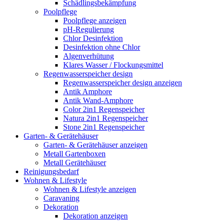
Schädlingsbekämpfung
Poolpflege
Poolpflege anzeigen
pH-Regulierung
Chlor Desinfektion
Desinfektion ohne Chlor
Algenverhütung
Klares Wasser / Flockungsmittel
Regenwasserspeicher design
Regenwasserspeicher design anzeigen
Antik Amphore
Antik Wand-Amphore
Color 2in1 Regenspeicher
Natura 2in1 Regenspeicher
Stone 2in1 Regenspeicher
Garten- & Gerätehäuser
Garten- & Gerätehäuser anzeigen
Metall Gartenboxen
Metall Gerätehäuser
Reinigungsbedarf
Wohnen & Lifestyle
Wohnen & Lifestyle anzeigen
Caravaning
Dekoration
Dekoration anzeigen