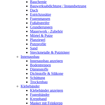
Bauchemie
Bauwerksabdichtung / Instandsetzung
Dach
Estrichzusätze
Fugenmassen
Fußabstreifer
Grundierungen
Mauerwerk - Zubehör
Mörtel & Putze
Planziegel
Putzprofile
Sand
Streckmetalle & Putzträger
Innenausbau
Innenausbau anzeigen
Bodentreppen
Dämmstoffe
Dichtstoffe & Silikone
Schüttung
Trockenbau
Klebebänder
Klebebänder anzeigen
Fugenbänder
Kreppband
Masker mit Feinkrepp