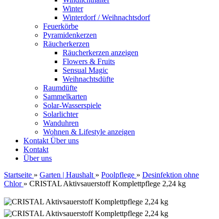
Winter
Winterdorf / Weihnachtsdorf
Feuerkörbe
Pyramidenkerzen
Räucherkerzen
Räucherkerzen anzeigen
Flowers & Fruits
Sensual Magic
Weihnachtsdüfte
Raumdüfte
Sammelkarten
Solar-Wasserspiele
Solarlichter
Wanduhren
Wohnen & Lifestyle anzeigen
Kontakt
Über uns
Kontakt
Über uns
Startseite
»
Garten | Haushalt
»
Poolpflege
»
Desinfektion ohne
Chlor
»
CRISTAL Aktivsauerstoff Komplettpflege 2,24 kg