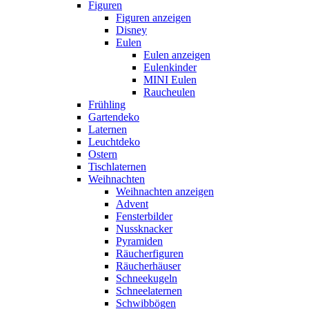
Figuren
Figuren anzeigen
Disney
Eulen
Eulen anzeigen
Eulenkinder
MINI Eulen
Raucheulen
Frühling
Gartendeko
Laternen
Leuchtdeko
Ostern
Tischlaternen
Weihnachten
Weihnachten anzeigen
Advent
Fensterbilder
Nussknacker
Pyramiden
Räucherfiguren
Räucherhäuser
Schneekugeln
Schneelaternen
Schwibbögen