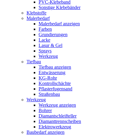
PVC-Klebeband
Sonstige Klebebänder
Klebstoffe
Malerbedarf
Malerbedarf anzeigen
Farben
Grundierungen
Lacke
Lasur & Gel
Sprays
Werkzeug
Tiefbau
Tiefbau anzeigen
Entwässerung
KG-Rohr
Kontrollschächte
Pflasterfugensand
Straßenbau
Werkzeug
Werkzeug anzeigen
Bohrer
Diamantschleifteller
Diamanttrennscheiben
Elektrowerkzeug
Baubedarf anzeigen