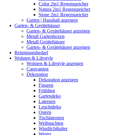
Color 2in1 Regenspeicher
Natura 2in1 Regenspeicher
Stone 2in1 Regenspeicher
Garten | Haushalt anzeigen
Garten- & Gerätehäuser
Garten- & Gerätehäuser anzeigen
Metall Gartenboxen
Metall Gerätehäuser
Garten- & Gerätehäuser anzeigen
Reinigungsbedarf
Wohnen & Lifestyle
Wohnen & Lifestyle anzeigen
Caravaning
Dekoration
Dekoration anzeigen
Figuren
Frühling
Gartendeko
Laternen
Leuchtdeko
Ostern
Tischlaternen
Weihnachten
Windlichthalter
Winter