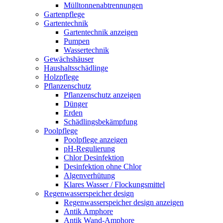
Mülltonnenabtrennungen
Gartenpflege
Gartentechnik
Gartentechnik anzeigen
Pumpen
Wassertechnik
Gewächshäuser
Haushaltsschädlinge
Holzpflege
Pflanzenschutz
Pflanzenschutz anzeigen
Dünger
Erden
Schädlingsbekämpfung
Poolpflege
Poolpflege anzeigen
pH-Regulierung
Chlor Desinfektion
Desinfektion ohne Chlor
Algenverhütung
Klares Wasser / Flockungsmittel
Regenwasserspeicher design
Regenwasserspeicher design anzeigen
Antik Amphore
Antik Wand-Amphore