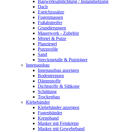
Bauwerksabdichtung / Instandsetzung
Dach
Estrichzusätze
Fugenmassen
Fußabstreifer
Grundierungen
Mauerwerk - Zubehör
Mörtel & Putze
Planziegel
Putzprofile
Sand
Streckmetalle & Putzträger
Innenausbau
Innenausbau anzeigen
Bodentreppen
Dämmstoffe
Dichtstoffe & Silikone
Schüttung
Trockenbau
Klebebänder
Klebebänder anzeigen
Fugenbänder
Kreppband
Masker mit Feinkrepp
Masker mit Gewebeband