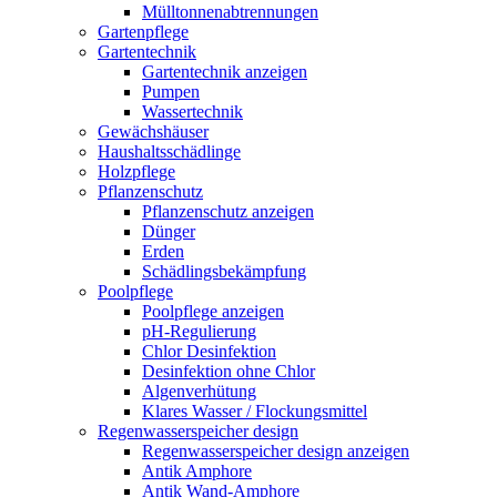
Mülltonnenabtrennungen
Gartenpflege
Gartentechnik
Gartentechnik anzeigen
Pumpen
Wassertechnik
Gewächshäuser
Haushaltsschädlinge
Holzpflege
Pflanzenschutz
Pflanzenschutz anzeigen
Dünger
Erden
Schädlingsbekämpfung
Poolpflege
Poolpflege anzeigen
pH-Regulierung
Chlor Desinfektion
Desinfektion ohne Chlor
Algenverhütung
Klares Wasser / Flockungsmittel
Regenwasserspeicher design
Regenwasserspeicher design anzeigen
Antik Amphore
Antik Wand-Amphore