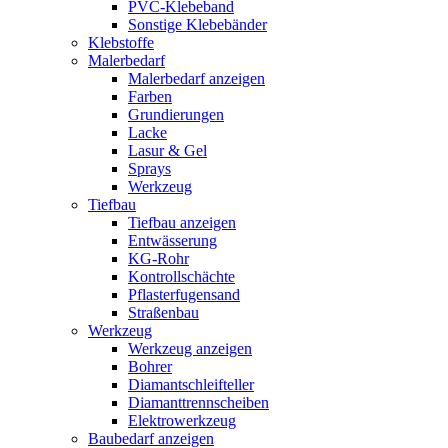
PVC-Klebeband
Sonstige Klebebänder
Klebstoffe
Malerbedarf
Malerbedarf anzeigen
Farben
Grundierungen
Lacke
Lasur & Gel
Sprays
Werkzeug
Tiefbau
Tiefbau anzeigen
Entwässerung
KG-Rohr
Kontrollschächte
Pflasterfugensand
Straßenbau
Werkzeug
Werkzeug anzeigen
Bohrer
Diamantschleifteller
Diamanttrennscheiben
Elektrowerkzeug
Baubedarf anzeigen