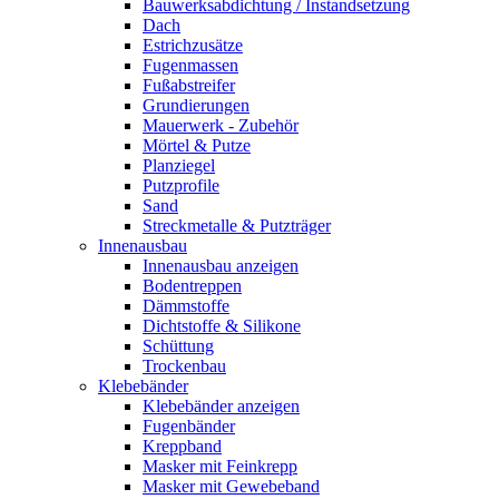
Bauwerksabdichtung / Instandsetzung
Dach
Estrichzusätze
Fugenmassen
Fußabstreifer
Grundierungen
Mauerwerk - Zubehör
Mörtel & Putze
Planziegel
Putzprofile
Sand
Streckmetalle & Putzträger
Innenausbau
Innenausbau anzeigen
Bodentreppen
Dämmstoffe
Dichtstoffe & Silikone
Schüttung
Trockenbau
Klebebänder
Klebebänder anzeigen
Fugenbänder
Kreppband
Masker mit Feinkrepp
Masker mit Gewebeband