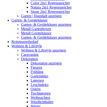
Color 2in1 Regenspeicher
Natura 2in1 Regenspeicher
Stone 2in1 Regenspeicher
Garten | Haushalt anzeigen
Garten- & Gerätehäuser
Garten- & Gerätehäuser anzeigen
Metall Gartenboxen
Metall Gerätehäuser
Garten- & Gerätehäuser anzeigen
Reinigungsbedarf
Wohnen & Lifestyle
Wohnen & Lifestyle anzeigen
Caravaning
Dekoration
Dekoration anzeigen
Figuren
Frühling
Gartendeko
Laternen
Leuchtdeko
Ostern
Tischlaternen
Weihnachten
Windlichthalter
Winter